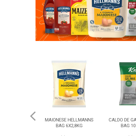
 HELLMANNS
MAIONESE HELLMANNS
CALDO DE G
K 12X1KG
BAG 6X2,8KG
BAG 10