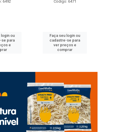
: 6492
Código: 6471
Código
 login ou
Faça seu login ou
Faça seu 
-se para
cadastre-se para
cadastre
eços e
ver preços e
ver pr
prar
comprar
comp