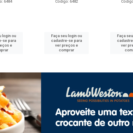
o: 6484
Código: 6482
Código
 login ou
Faça seu login ou
Faça seu
e-se para
cadastre-se para
cadastre
reços e
ver preços e
ver pr
prar
comprar
com