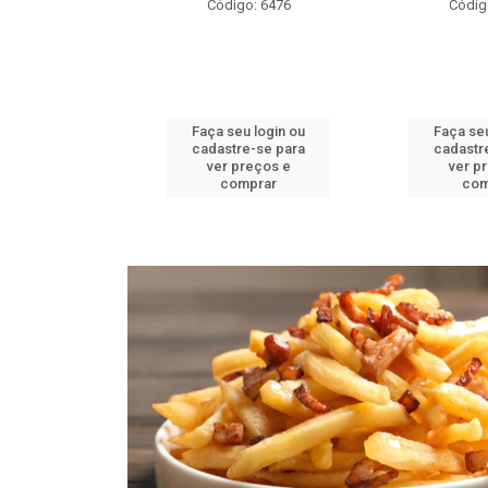
o: 6478
Código: 6476
Códig
u login ou
Faça seu login ou
Faça seu
e-se para
cadastre-se para
cadastr
reços e
ver preços e
ver p
mprar
comprar
com