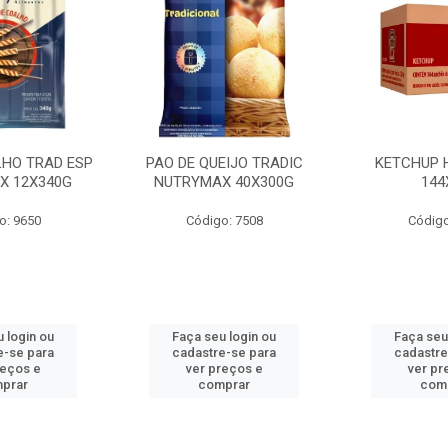
LHO TRAD ESP
PAO DE QUEIJO TRADIC
KETCHUP 
X 12X340G
NUTRYMAX 40X300G
144
o: 9650
Código: 7508
Código
 login ou
Faça seu login ou
Faça seu
e-se para
cadastre-se para
cadastre
reços e
ver preços e
ver pr
prar
comprar
com