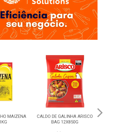
LHO MAIZENA
CALDO DE GALINHA ARISCO
MOLHO SHOYU
1KG
BAG 12X850G
12X