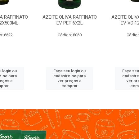
VA RAFFINATO
AZEITE OLIVA RAFFINATO
AZEITE OLIV
12X500ML
EV PET 6X2L
EV VD 1
o: 6622
Código: 8060
Código
 login ou
Faça seu login ou
Faça seu
e-se para
cadastre-se para
cadastre
reços e
ver preços e
ver pr
prar
comprar
com