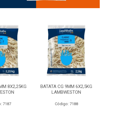
MM 8X2,25KG
BATATA CG 9MM 6X2,5KG
BATATA CG 9
ESTON
LAMBWESTON
STEALTH 
: 7187
Código: 7188
Código