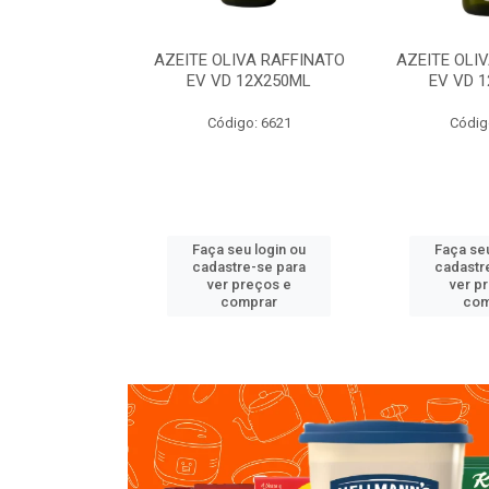
VA RAFFINATO
AZEITE OLIVA RAFFINATO
AZEITE OLI
ET 6X2L
EV VD 12X250ML
EV VD 
o: 8060
Código: 6621
Códig
u login ou
Faça seu login ou
Faça seu
e-se para
cadastre-se para
cadastr
reços e
ver preços e
ver p
mprar
comprar
com