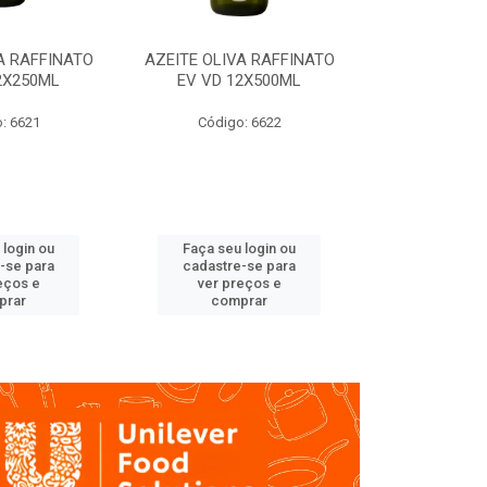
A RAFFINATO
AZEITE OLIVA RAFFINATO
AZEITE OLIV
2X250ML
EV VD 12X500ML
EV PET
: 6621
Código: 6622
Código
 login ou
Faça seu login ou
Faça seu 
-se para
cadastre-se para
cadastre
eços e
ver preços e
ver pr
prar
comprar
comp