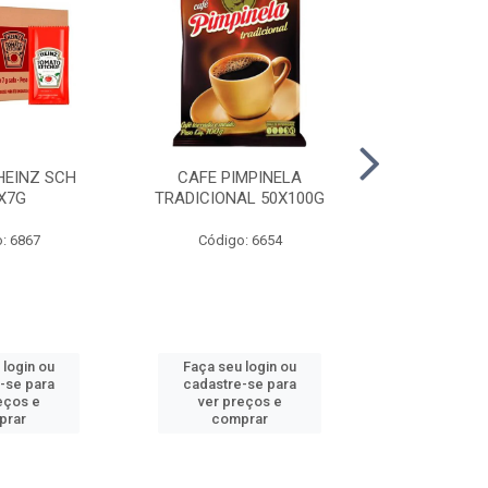
HEINZ SCH
CAFE PIMPINELA
MAIONESE 
X7G
TRADICIONAL 50X100G
DOYPACK
: 6867
Código: 6654
Código
 login ou
Faça seu login ou
Faça seu 
-se para
cadastre-se para
cadastre
eços e
ver preços e
ver pr
prar
comprar
comp