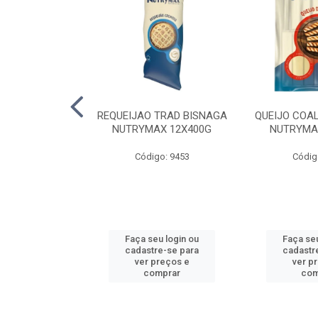
LA TRAD TP
REQUEIJAO TRAD BISNAGA
QUEIJO COA
LA PERDIGAO
NUTRYMAX 12X400G
NUTRYMA
o: 1393
Código: 9453
Códig
u login ou
Faça seu login ou
Faça seu
e-se para
cadastre-se para
cadastr
reços e
ver preços e
ver p
mprar
comprar
com