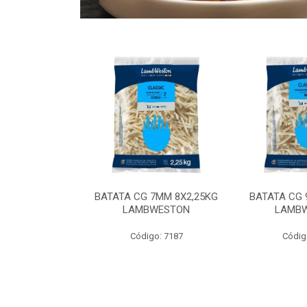
 9MM 6X2,5KG
BATATA CG 7MM 8X2,25KG
BATATA CG 
 LAMBWEST
LAMBWESTON
LAMB
o: 9035
Código: 7187
Códig