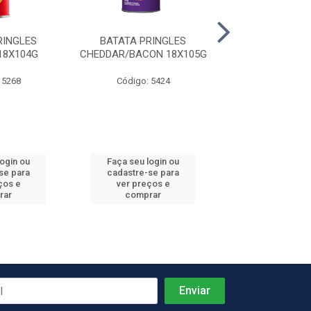
RINGLES
BATATA PRINGLES
BATATA PRI
18X104G
CHEDDAR/BACON 18X105G
CHURRASCO 1
 5268
Código: 5424
Código: 54
login ou
Faça seu login ou
Faça seu log
se para
cadastre-se para
cadastre-se 
ços e
ver preços e
ver preços
rar
comprar
comprar