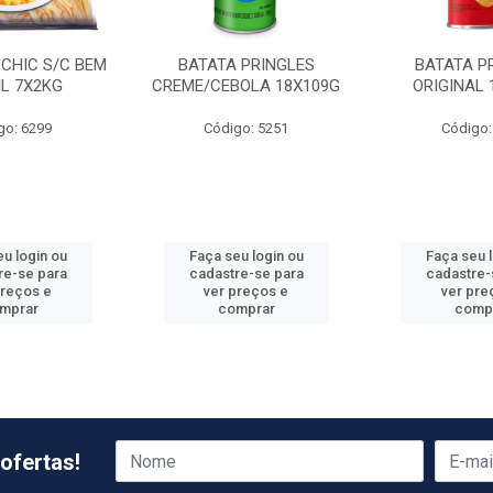
 CHIC S/C BEM
BATATA PRINGLES
BATATA P
IL 7X2KG
CREME/CEBOLA 18X109G
ORIGINAL 
go: 6299
Código: 5251
Código:
u login ou
Faça seu login ou
Faça seu 
re-se para
cadastre-se para
cadastre-
preços e
ver preços e
ver pre
mprar
comprar
comp
ofertas!