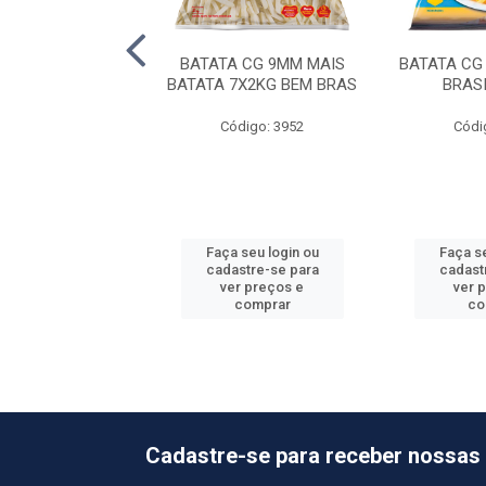
TA PRINGLES
BATATA CG 9MM MAIS
BATATA CG
ASCO 18X109G
BATATA 7X2KG BEM BRAS
BRAS
ódigo: 5425
Código: 3952
Códi
 seu login ou
Faça seu login ou
Faça se
astre-se para
cadastre-se para
cadast
er preços e
ver preços e
ver 
comprar
comprar
co
Cadastre-se para receber nossas 