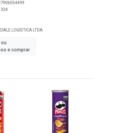
797906054499
1334
IALE LOGISTICA LTDA
 ou
ços e comprar