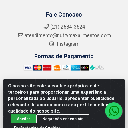
Fale Conosco
(21) 2584-3524
atendimento@nutrymaxalimentos.com
Instagram
Formas de Pagamento
O nosso site coleta cookies próprios e de
NUTRY MAX COMÉRCIO DE PRODUTOS ALIMENTICIOS
terceiros para proporcionar uma experiência
LTDA - RUA DO FEIJÃO, 721 PENHA CIRCULAR/RJ -
personalizada ao usuário, apresentar publicidade
CNPJ: 15.796.122/0001-03
relevante de acordo com o seu perfil e melhorar a
qualidade do nosso site.
Aceitar
Negar não essenciais
Preferências de Cookies