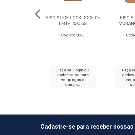
ICK TUBIN AVELA
BISC STICK LOOK DOCE DE
BISC S
24X48G
LEITE 20X55G
MORANG
ódigo: 9082
Código: 5066
Códi
 seu login ou
Faça seu login ou
Faça se
astre-se para
cadastre-se para
cadast
er preços e
ver preços e
ver 
comprar
comprar
co
Cadastre-se para receber nossas 