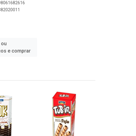
898061682616
7382020011
 ou
ços e comprar