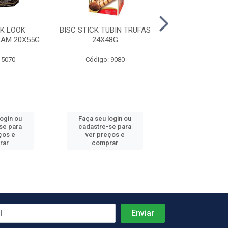
CK LOOK
BISC STICK TUBIN TRUFAS
BISC STICK TUB
AM 20X55G
24X48G
24X48G
 5070
Código: 9080
Código: 90
login ou
Faça seu login ou
Faça seu log
se para
cadastre-se para
cadastre-se 
ços e
ver preços e
ver preços
rar
comprar
comprar