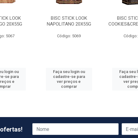
TICK LOOK
BISC STICK LOOK
BISC STI
O 20X55G
NAPOLITANO 20X55G
COOKIES&CRE
go: 5067
Código: 5069
Código:
u login ou
Faça seu login ou
Faça seu 
re-se para
cadastre-se para
cadastre-
preços e
ver preços e
ver pre
mprar
comprar
comp
ofertas!