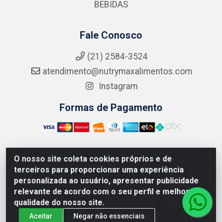
BEBIDAS
Fale Conosco
(21) 2584-3524
atendimento@nutrymaxalimentos.com
Instagram
Formas de Pagamento
O nosso site coleta cookies próprios e de
NUTRY MAX COMÉRCIO DE PRODUTOS ALIMENTICIOS
terceiros para proporcionar uma experiência
LTDA - RUA DO FEIJÃO, 721 PENHA CIRCULAR/RJ -
personalizada ao usuário, apresentar publicidade
CNPJ: 15.796.122/0001-03
relevante de acordo com o seu perfil e melhorar a
qualidade do nosso site.
Aceitar
Negar não essenciais