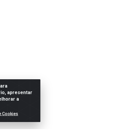
para
io, apresentar
elhorar a
e Cookies