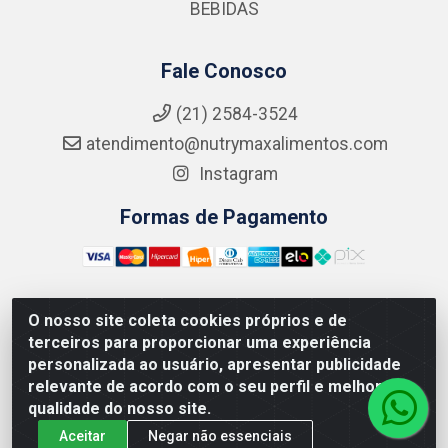
BEBIDAS
Fale Conosco
(21) 2584-3524
atendimento@nutrymaxalimentos.com
Instagram
Formas de Pagamento
O nosso site coleta cookies próprios e de
NUTRY MAX COMÉRCIO DE PRODUTOS ALIMENTICIOS
terceiros para proporcionar uma experiência
LTDA - RUA DO FEIJÃO, 721 PENHA CIRCULAR/RJ -
personalizada ao usuário, apresentar publicidade
CNPJ: 15.796.122/0001-03
relevante de acordo com o seu perfil e melhorar a
qualidade do nosso site.
Aceitar
Negar não essenciais