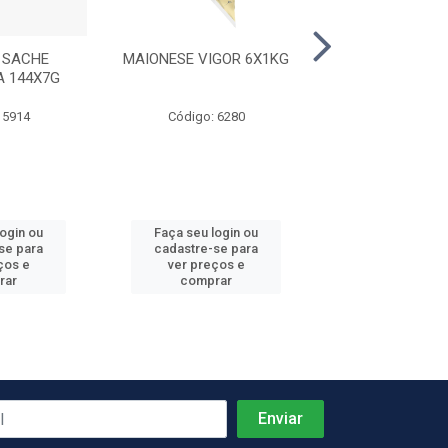
 SACHE
MAIONESE VIGOR 6X1KG
KETCHUP B
A 144X7G
PREDILECTA 2
 5914
Código: 6280
Código: 59
login ou
Faça seu login ou
Faça seu log
se para
cadastre-se para
cadastre-se 
ços e
ver preços e
ver preços
rar
comprar
comprar