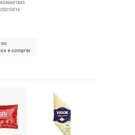
896046601843
5025010016
 ou
ços e comprar