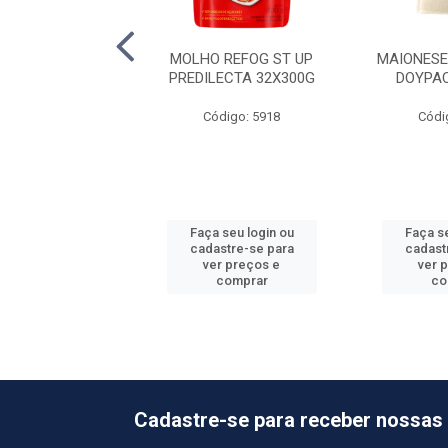
CHUP BSNG
MOLHO REFOG ST UP
MAIONESE
LECTA 24X400G
PREDILECTA 32X300G
DOYPA
ódigo: 5906
Código: 5918
Códi
 seu login ou
Faça seu login ou
Faça se
astre-se para
cadastre-se para
cadast
er preços e
ver preços e
ver 
comprar
comprar
co
Cadastre-se para receber nossas 