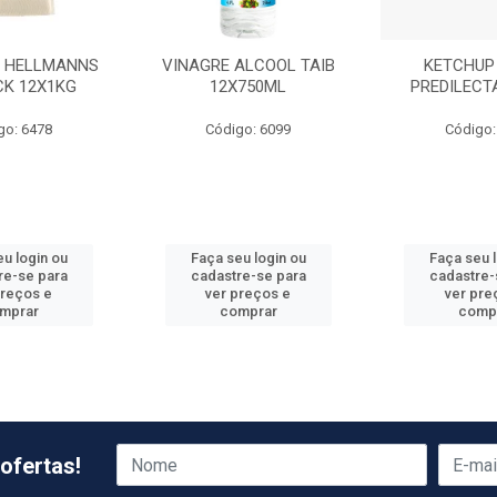
 HELLMANNS
VINAGRE ALCOOL TAIB
KETCHUP
CK 12X1KG
12X750ML
PREDILECT
go: 6478
Código: 6099
Código:
u login ou
Faça seu login ou
Faça seu 
re-se para
cadastre-se para
cadastre-
preços e
ver preços e
ver pre
mprar
comprar
comp
ofertas!