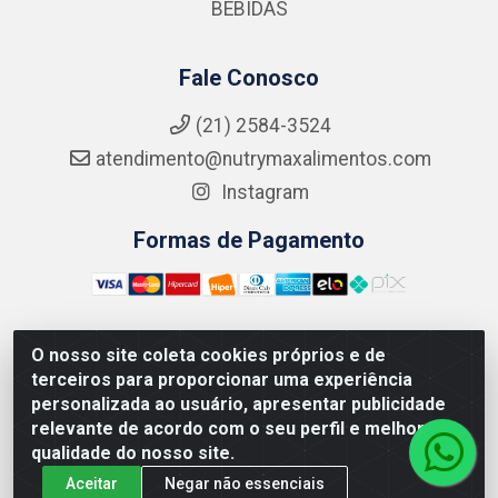
BEBIDAS
Fale Conosco
(21) 2584-3524
atendimento@nutrymaxalimentos.com
Instagram
Formas de Pagamento
O nosso site coleta cookies próprios e de
NUTRY MAX COMÉRCIO DE PRODUTOS ALIMENTICIOS
terceiros para proporcionar uma experiência
LTDA - RUA DO FEIJÃO, 721 PENHA CIRCULAR/RJ -
personalizada ao usuário, apresentar publicidade
CNPJ: 15.796.122/0001-03
relevante de acordo com o seu perfil e melhorar a
qualidade do nosso site.
Aceitar
Negar não essenciais