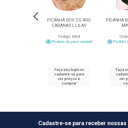
DE CORDEIRO C/O
PICANHA BOV CG ARG
PICANHA 
LAS PIEDRAS
CABANAS L.LILAS
MI
ódigo: 1114
Código: 6334
Códi
o de peso variável
Produto de peso variável
Produto d
 seu login ou
Faça seu login ou
Faça se
astre-se para
cadastre-se para
cadast
er preços e
ver preços e
ver 
comprar
comprar
co
Cadastre-se para receber nossas 