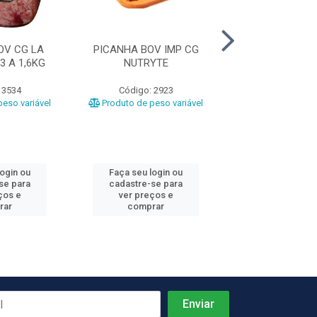
OV CG LA
PICANHA BOV IMP CG
PERNIL DE CORD
3 A 1,6KG
NUTRYTE
CG LAS PIE
 3534
Código: 2923
Código: 11
eso variável
Produto de peso variável
Produto de peso
login ou
Faça seu login ou
Faça seu log
se para
cadastre-se para
cadastre-se 
ços e
ver preços e
ver preços
rar
comprar
comprar