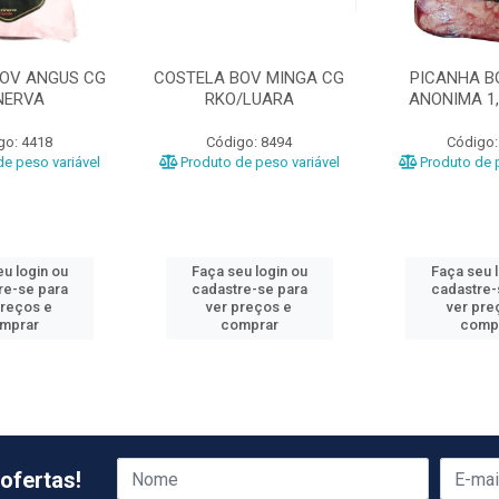
BOV ANGUS CG
COSTELA BOV MINGA CG
PICANHA B
NERVA
RKO/LUARA
ANONIMA 1,
go: 4418
Código: 8494
Código:
e peso variável
Produto de peso variável
Produto de p
u login ou
Faça seu login ou
Faça seu 
re-se para
cadastre-se para
cadastre-
preços e
ver preços e
ver pre
mprar
comprar
comp
ofertas!