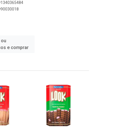
891340365484
5090030018
 ou
ços e comprar