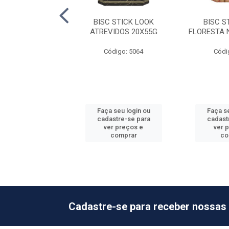
 STICK LOOK
BISC STICK LOOK
BISC S
DEIRO 20X55G
ATREVIDOS 20X55G
FLORESTA 
ódigo: 5071
Código: 5064
Códi
 seu login ou
Faça seu login ou
Faça se
astre-se para
cadastre-se para
cadast
er preços e
ver preços e
ver 
comprar
comprar
co
Cadastre-se para receber nossas 