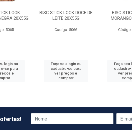
TICK LOOK
BISC STICK LOOK DOCE DE
BISC STI
NEGRA 20X55G
LEITE 20X55G
MORANGO
go: 5065
Código: 5066
Código:
u login ou
Faça seu login ou
Faça seu 
re-se para
cadastre-se para
cadastre-
preços e
ver preços e
ver pre
mprar
comprar
comp
ofertas!