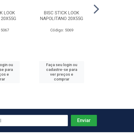
CK LOOK
BISC STICK LOOK
BISC STICK
 20X55G
NAPOLITANO 20X55G
BRIGADEIRO 
 5067
Código: 5069
Código: 50
login ou
Faça seu login ou
Faça seu log
se para
cadastre-se para
cadastre-se 
ços e
ver preços e
ver preços
rar
comprar
comprar