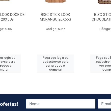
 LOOK DOCE DE
BISC STICK LOOK
BISC STI
E 20X55G
MORANGO 20X55G
CHOCOLATE
go: 5066
Código: 5067
Código:
u login ou
Faça seu login ou
Faça seu 
re-se para
cadastre-se para
cadastre-
preços e
ver preços e
ver pre
mprar
comprar
comp
ofertas!