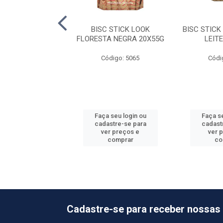
 STICK LOOK
BISC STICK LOOK
BISC STICK
S&CREAM 20X55G
FLORESTA NEGRA 20X55G
LEIT
ódigo: 5070
Código: 5065
Códi
 seu login ou
Faça seu login ou
Faça se
astre-se para
cadastre-se para
cadast
er preços e
ver preços e
ver 
comprar
comprar
co
Cadastre-se para receber nossas 