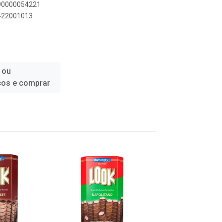
890000054221
5422001013
 ou
ços e comprar