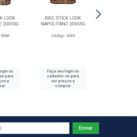
CK LOOK
BISC STICK LOOK
BISC STICK
 20X55G
NAPOLITANO 20X55G
COOKIES&CREAM
 5068
Código: 5069
Código: 50
login ou
Faça seu login ou
Faça seu log
se para
cadastre-se para
cadastre-se 
ços e
ver preços e
ver preços
rar
comprar
comprar