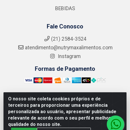
BEBIDAS
Fale Conosco
(21) 2584-3524
atendimento@nutrymaxalimentos.com
Instagram
Formas de Pagamento
O nosso site coleta cookies próprios e de
NUTRY MAX COMÉRCIO DE PRODUTOS ALIMENTICIOS
terceiros para proporcionar uma experiência
LTDA - RUA DO FEIJÃO, 721 PENHA CIRCULAR/RJ -
personalizada ao usuário, apresentar publicidade
CNPJ: 15.796.122/0001-03
relevante de acordo com o seu perfil e melhorar a
qualidade do nosso site.