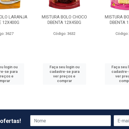
BOLO LARANJA
MISTURA BOLO CHOCO
MISTURA BO
E 12X400G
DBENTA 12X450G
DBENTA 1
go: 3627
Código: 3632
Código:
u login ou
Faça seu login ou
Faça seu 
re-se para
cadastre-se para
cadastre-
preços e
ver preços e
ver pre
mprar
comprar
comp
ofertas!