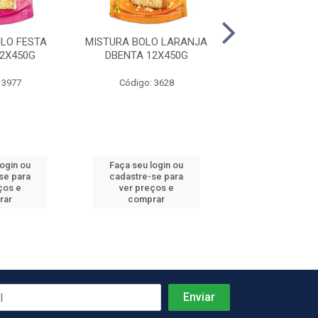
LO FESTA
MISTURA BOLO LARANJA
MISTURA BOL
2X450G
DBENTA 12X450G
DBENTA 12X
 3977
Código: 3628
Código: 36
login ou
Faça seu login ou
Faça seu log
se para
cadastre-se para
cadastre-se 
ços e
ver preços e
ver preços
rar
comprar
comprar