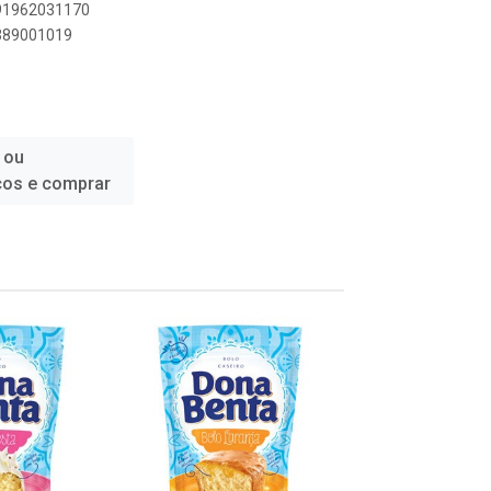
891962031170
5389001019
 ou
ços e comprar