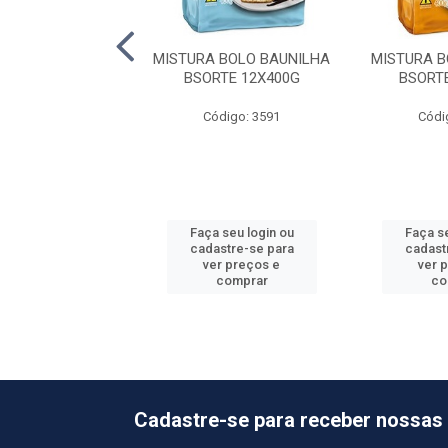
RA BOLO COCO
MISTURA BOLO BAUNILHA
MISTURA 
NTA 12X450G
BSORTE 12X400G
BSORT
ódigo: 3624
Código: 3591
Códi
 seu login ou
Faça seu login ou
Faça se
astre-se para
cadastre-se para
cadast
er preços e
ver preços e
ver 
comprar
comprar
co
Cadastre-se para receber nossas 