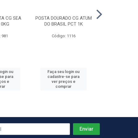
A CG SEA
POSTA DOURADO CG ATUM
CACAO POSTA C
10KG
DO BRASIL PCT 1K
PROFSEA 1
: 981
Código: 1116
Código: 9
login ou
Faça seu login ou
Faça seu log
se para
cadastre-se para
cadastre-se 
ços e
ver preços e
ver preços
rar
comprar
comprar