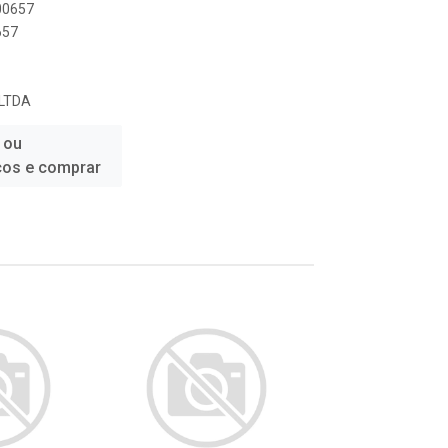
000657
657
LTDA
 ou
ços e comprar