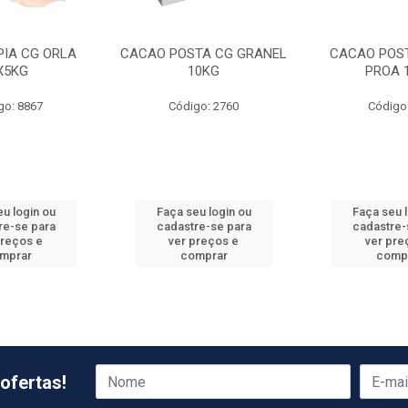
APIA CG ORLA
CACAO POSTA CG GRANEL
CACAO POST
X5KG
10KG
PROA 
go: 8867
Código: 2760
Código
u login ou
Faça seu login ou
Faça seu 
re-se para
cadastre-se para
cadastre-
preços e
ver preços e
ver pre
mprar
comprar
comp
ofertas!