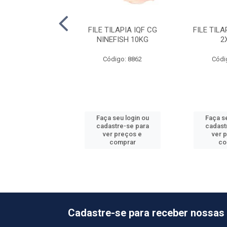
OSTA CG GRANEL
FILE TILAPIA IQF CG
FILE TIL
OFSEA 10KG
NINEFISH 10KG
2
ódigo: 944
Código: 8862
Códi
 seu login ou
Faça seu login ou
Faça se
astre-se para
cadastre-se para
cadast
er preços e
ver preços e
ver 
comprar
comprar
co
Cadastre-se para receber nossas 