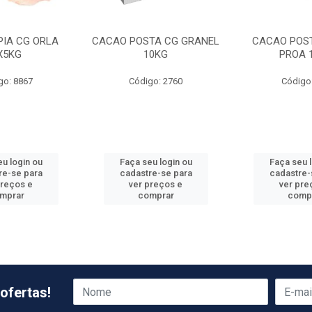
APIA CG ORLA
CACAO POSTA CG GRANEL
CACAO POST
X5KG
10KG
PROA 
go: 8867
Código: 2760
Código
u login ou
Faça seu login ou
Faça seu 
re-se para
cadastre-se para
cadastre-
preços e
ver preços e
ver pre
mprar
comprar
comp
ofertas!