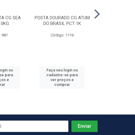
A CG SEA
POSTA DOURADO CG ATUM
CACAO POSTA C
10KG
DO BRASIL PCT 1K
FUZHOU 1
: 981
Código: 1116
Código: 8
login ou
Faça seu login ou
Faça seu log
se para
cadastre-se para
cadastre-se 
ços e
ver preços e
ver preços
rar
comprar
comprar