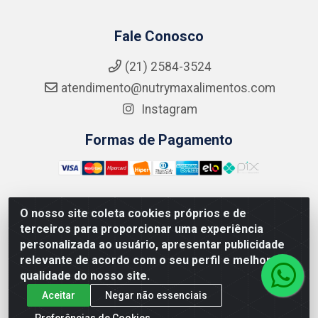
Fale Conosco
(21) 2584-3524
atendimento@nutrymaxalimentos.com
Instagram
Formas de Pagamento
O nosso site coleta cookies próprios e de
NUTRY MAX COMÉRCIO DE PRODUTOS ALIMENTICIOS
terceiros para proporcionar uma experiência
LTDA - RUA DO FEIJÃO, 721 PENHA CIRCULAR/RJ -
personalizada ao usuário, apresentar publicidade
CNPJ: 15.796.122/0001-03
relevante de acordo com o seu perfil e melhorar a
qualidade do nosso site.
Aceitar
Negar não essenciais
Preferências de Cookies