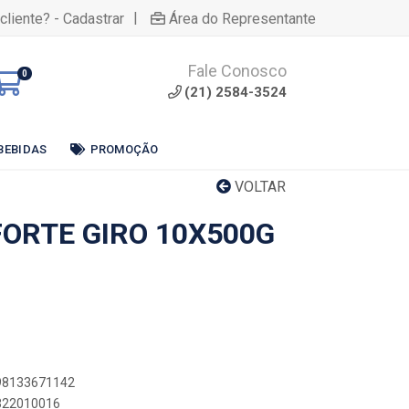
|
cliente? - Cadastrar
Área do Representante
Fale Conosco
0
(21) 2584-3524
BEBIDAS
PROMOÇÃO
VOLTAR
FORTE GIRO 10X500G
898133671142
5322010016