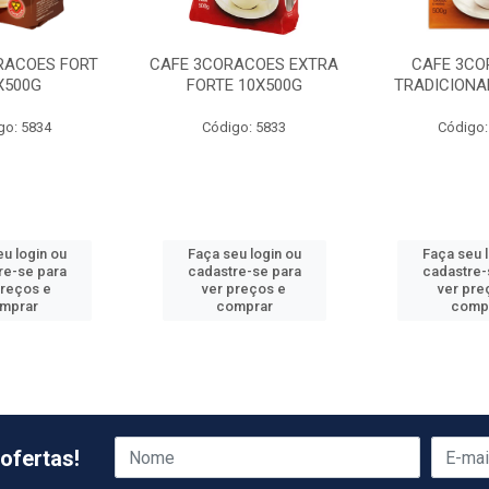
RACOES FORT
CAFE 3CORACOES EXTRA
CAFE 3CO
X500G
FORTE 10X500G
TRADICIONA
go: 5834
Código: 5833
Código:
u login ou
Faça seu login ou
Faça seu 
re-se para
cadastre-se para
cadastre-
preços e
ver preços e
ver pre
mprar
comprar
comp
ofertas!