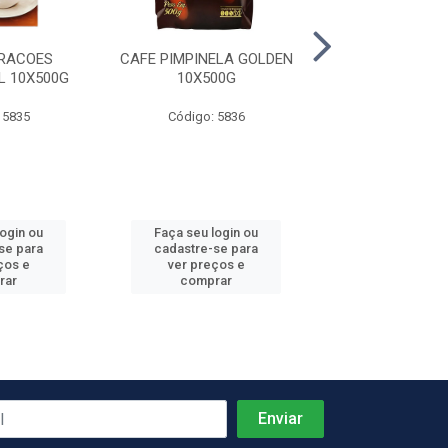
RACOES
CAFE PIMPINELA GOLDEN
CAFE PIMPI
L 10X500G
10X500G
TRADICIONAL 
 5835
Código: 5836
Código: 58
login ou
Faça seu login ou
Faça seu log
se para
cadastre-se para
cadastre-se 
ços e
ver preços e
ver preços
rar
comprar
comprar