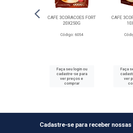
E PIMPINELA
CAFE 3CORACOES FORT
CAFE 3CO
IONAL 10X500G
20X250G
10
ódigo: 5837
Código: 6054
Códi
 seu login ou
Faça seu login ou
Faça se
astre-se para
cadastre-se para
cadast
er preços e
ver preços e
ver 
comprar
comprar
co
Cadastre-se para receber nossas 