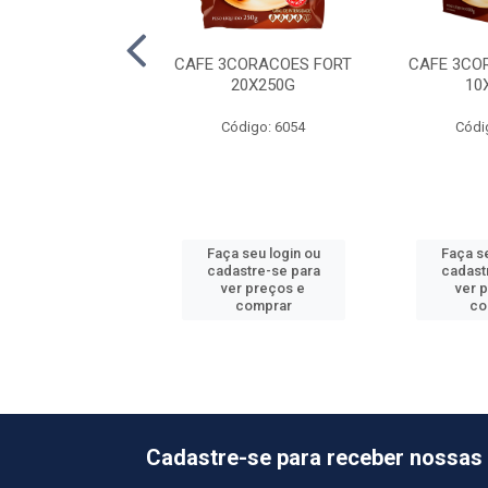
E PIMPINELA
CAFE 3CORACOES FORT
CAFE 3CO
IONAL 10X500G
20X250G
10
ódigo: 5837
Código: 6054
Códi
 seu login ou
Faça seu login ou
Faça se
astre-se para
cadastre-se para
cadast
er preços e
ver preços e
ver 
comprar
comprar
co
Cadastre-se para receber nossas 