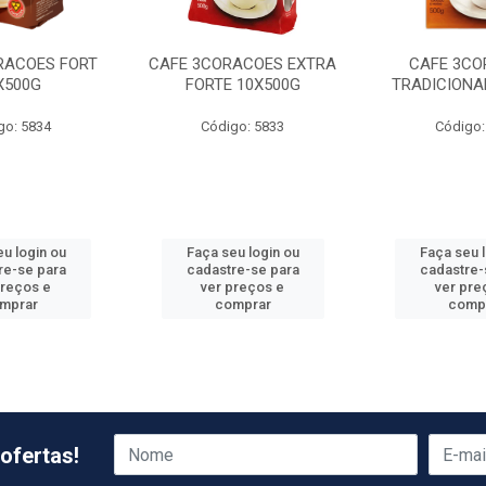
RACOES FORT
CAFE 3CORACOES EXTRA
CAFE 3CO
X500G
FORTE 10X500G
TRADICIONA
go: 5834
Código: 5833
Código:
u login ou
Faça seu login ou
Faça seu 
re-se para
cadastre-se para
cadastre-
preços e
ver preços e
ver pre
mprar
comprar
comp
ofertas!