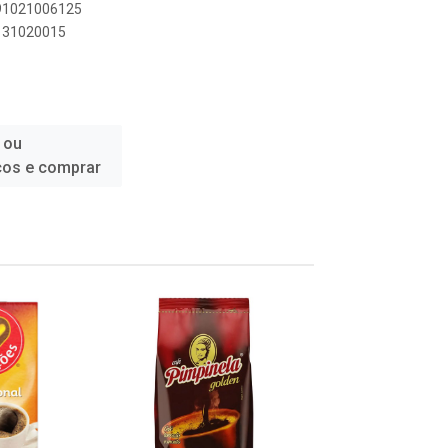
891021006125
5131020015
 ou
ços e comprar