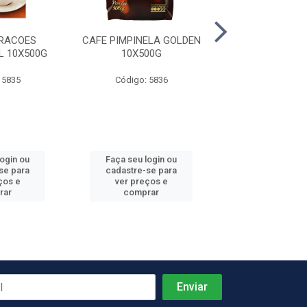
RACOES
CAFE PIMPINELA GOLDEN
CAFE PIMPI
L 10X500G
10X500G
TRADICIONAL 
 5835
Código: 5836
Código: 58
login ou
Faça seu login ou
Faça seu log
se para
cadastre-se para
cadastre-se 
ços e
ver preços e
ver preços
rar
comprar
comprar