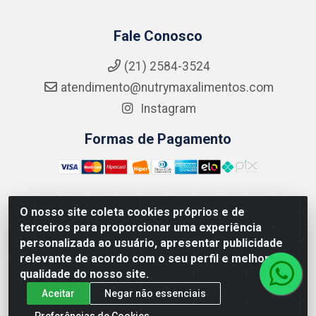
Fale Conosco
(21) 2584-3524
atendimento@nutrymaxalimentos.com
Instagram
Formas de Pagamento
O nosso site coleta cookies próprios e de
NUTRY MAX COMÉRCIO DE PRODUTOS ALIMENTICIOS
terceiros para proporcionar uma experiência
LTDA - RUA DO FEIJÃO, 721 PENHA CIRCULAR/RJ -
personalizada ao usuário, apresentar publicidade
CNPJ: 15.796.122/0001-03
relevante de acordo com o seu perfil e melhorar a
qualidade do nosso site.
Aceitar
Negar não essenciais
Preferências de Cookies