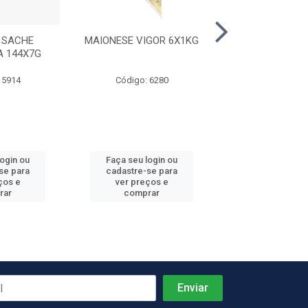
 SACHE
MAIONESE VIGOR 6X1KG
KETCHUP B
A 144X7G
PREDILECTA 2
 5914
Código: 6280
Código: 59
login ou
Faça seu login ou
Faça seu log
se para
cadastre-se para
cadastre-se 
ços e
ver preços e
ver preços
rar
comprar
comprar