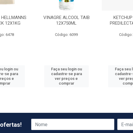
 HELLMANNS
VINAGRE ALCOOL TAIB
KETCHUP
CK 12X1KG
12X750ML
PREDILECT
go: 6478
Código: 6099
Código:
u login ou
Faça seu login ou
Faça seu 
re-se para
cadastre-se para
cadastre-
preços e
ver preços e
ver pre
mprar
comprar
comp
ofertas!