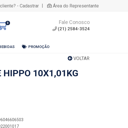
|
cliente? - Cadastrar
Área do Representante
Fale Conosco
0
(21) 2584-3524
BEBIDAS
PROMOÇÃO
VOLTAR
 HIPPO 10X1,01KG
896046606503
5022001017