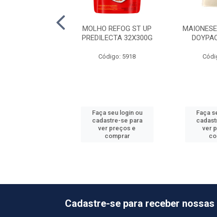
CHUP BSNG
MOLHO REFOG ST UP
MAIONESE
LECTA 24X400G
PREDILECTA 32X300G
DOYPA
ódigo: 5906
Código: 5918
Códi
 seu login ou
Faça seu login ou
Faça se
astre-se para
cadastre-se para
cadast
er preços e
ver preços e
ver 
comprar
comprar
co
Cadastre-se para receber nossas 