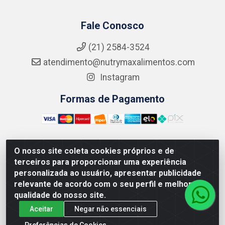
Fale Conosco
(21) 2584-3524
atendimento@nutrymaxalimentos.com
Instagram
Formas de Pagamento
O nosso site coleta cookies próprios e de
NUTRY MAX COMÉRCIO DE PRODUTOS ALIMENTICIOS
terceiros para proporcionar uma experiência
LTDA - RUA DO FEIJÃO, 721 PENHA CIRCULAR/RJ -
personalizada ao usuário, apresentar publicidade
CNPJ: 15.796.122/0001-03
relevante de acordo com o seu perfil e melhorar a
qualidade do nosso site.
Aceitar
Negar não essenciais
Preferências de Cookies