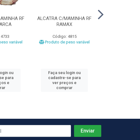
AMINHA RF
ALCATRA C/MAMINHA RF
ACEM BOV
MARCA
RAMAX
COOPERFR
 4733
Código: 4815
Código: 51
eso variável
Produto de peso variável
Produto de peso
login ou
Faça seu login ou
Faça seu log
se para
cadastre-se para
cadastre-se 
ços e
ver preços e
ver preços
rar
comprar
comprar