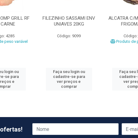
OMP GRILL RF
FILEZINHO SASSAMI ENV
ALCATRA C/M
 CARNE
UNIAVES 20KG
FRIGO
go: 4285
Código: 9099
Código:
e peso variável
Produto de p
u login ou
Faça seu login ou
Faça seu 
re-se para
cadastre-se para
cadastre-
preços e
ver preços e
ver pre
mprar
comprar
comp
ofertas!