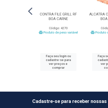
EM BOV RF
CONTRA FILE GRILL RF
ALCATRA C
OPERFRIGU
BOA CARNE
BOA
ódigo: 5104
Código: 4270
Códi
o de peso variável
Produto de peso variável
Produto d
 seu login ou
Faça seu login ou
Faça se
astre-se para
cadastre-se para
cadast
er preços e
ver preços e
ver 
comprar
comprar
co
Cadastre-se para receber nossas 