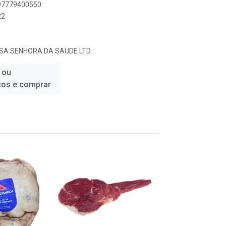
897779400550
22
SSA SENHORA DA SAUDE LTD
 ou
ços e comprar