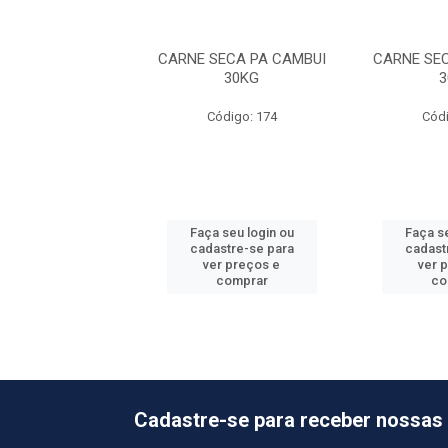
SECA PA CAMBUI
CARNE SECA PA CAMBUI
CARNE SE
30KG
30KG
3
ódigo: 174
Código: 174
Códi
 seu login ou
Faça seu login ou
Faça se
astre-se para
cadastre-se para
cadast
er preços e
ver preços e
ver 
comprar
comprar
co
Cadastre-se para receber nossas 