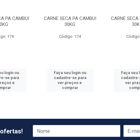
CA PA CAMBUI
CARNE SECA PA CAMBUI
CARNE SECA 
0KG
30KG
30K
go: 174
Código: 174
Código
u login ou
Faça seu login ou
Faça seu 
re-se para
cadastre-se para
cadastre-
preços e
ver preços e
ver pre
mprar
comprar
comp
ofertas!