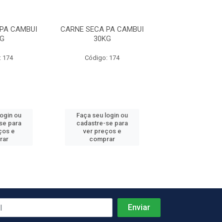
PA CAMBUI
CARNE SECA PA CAMBUI
CARNE SECA PA
G
30KG
30KG
: 174
Código: 174
Código: 1
login ou
Faça seu login ou
Faça seu log
se para
cadastre-se para
cadastre-se 
ços e
ver preços e
ver preços
rar
comprar
comprar