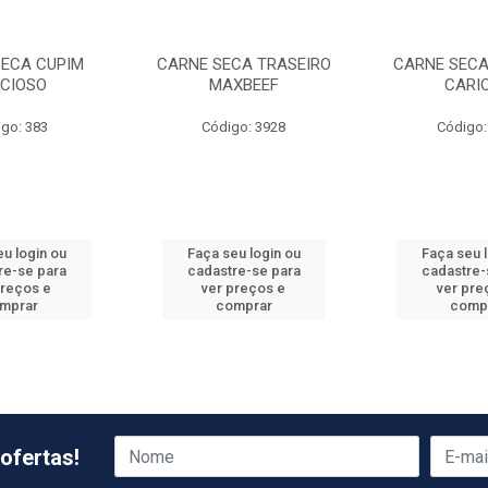
SECA CUPIM
CARNE SECA TRASEIRO
CARNE SECA
ECIOSO
MAXBEEF
CARI
go: 383
Código: 3928
Código:
u login ou
Faça seu login ou
Faça seu 
re-se para
cadastre-se para
cadastre-
preços e
ver preços e
ver pre
mprar
comprar
comp
ofertas!