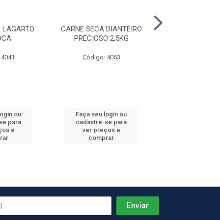
 LAGARTO
CARNE SECA DIANTEIRO
CARNE SECA 
OCA
PRECIOSO 2,5KG
CARIOC
 4041
Código: 4063
Código: 41
login ou
Faça seu login ou
Faça seu log
se para
cadastre-se para
cadastre-se 
ços e
ver preços e
ver preços
rar
comprar
comprar