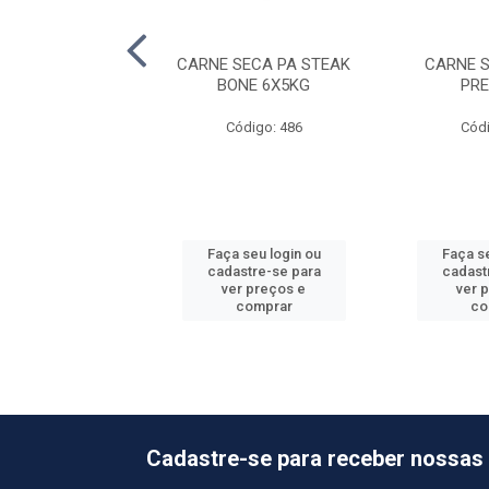
E SECA CUPIM
CARNE SECA PA STEAK
CARNE 
CARIOCA
BONE 6X5KG
PR
ódigo: 4130
Código: 486
Códi
 seu login ou
Faça seu login ou
Faça se
astre-se para
cadastre-se para
cadast
er preços e
ver preços e
ver 
comprar
comprar
co
Cadastre-se para receber nossas 