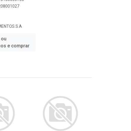
0208001027
MENTOS S.A
 ou
ços e comprar