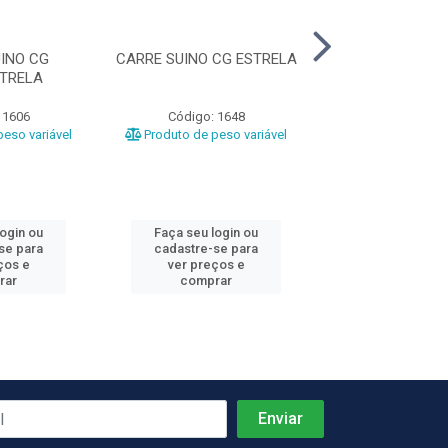
INO CG
CARRE SUINO CG ESTRELA
CARRE SUINO C
TRELA
 1606
Código: 1648
Código: 24
eso variável
Produto de peso variável
login ou
Faça seu login ou
Faça seu log
se para
cadastre-se para
cadastre-se 
ços e
ver preços e
ver preços
rar
comprar
comprar