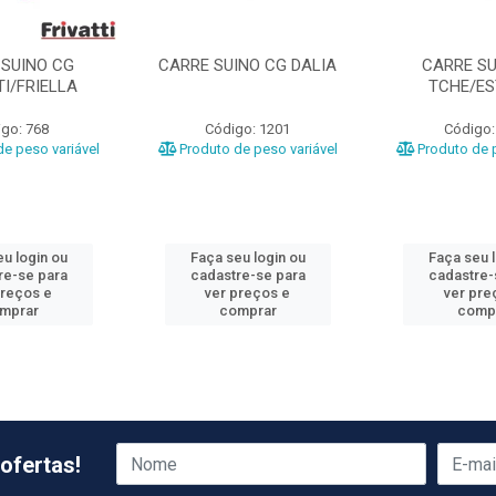
 SUINO CG
CARRE SUINO CG DALIA
CARRE SU
TI/FRIELLA
TCHE/ES
go: 768
Código: 1201
Código:
e peso variável
Produto de peso variável
Produto de p
u login ou
Faça seu login ou
Faça seu 
re-se para
cadastre-se para
cadastre-
preços e
ver preços e
ver pre
mprar
comprar
comp
ofertas!