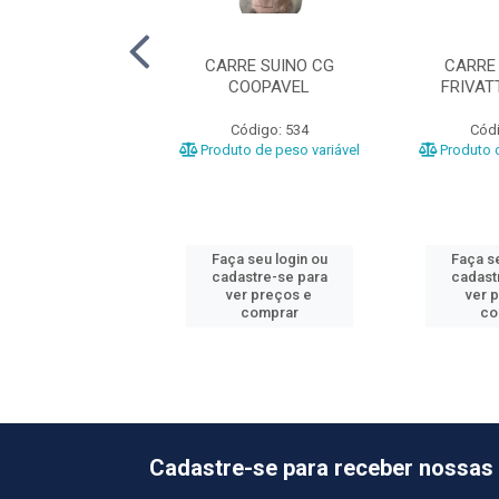
UINO CG UNIBON
CARRE SUINO CG
CARRE
COOPAVEL
FRIVAT
ódigo: 2461
Código: 534
Códi
Produto de peso variável
Produto d
 seu login ou
Faça seu login ou
Faça se
astre-se para
cadastre-se para
cadast
er preços e
ver preços e
ver 
comprar
comprar
co
Cadastre-se para receber nossas 