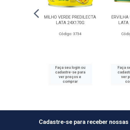
DESCASCADO RF
MILHO VERDE PREDILECTA
ERVILHA
 ALHO 10X1KG
LATA 24X170G
LATA
ódigo: 8148
Código: 3734
Códi
 seu login ou
Faça seu login ou
Faça se
astre-se para
cadastre-se para
cadast
er preços e
ver preços e
ver 
comprar
comprar
co
Cadastre-se para receber nossas 