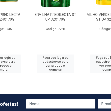
 PREDILECTA
ERVILHA PREDILECTA ST
MILHO VERDE 
 24X170G
UP 32X170G
ST UP 3
go: 3735
Código: 7728
Código:
u login ou
Faça seu login ou
Faça seu 
re-se para
cadastre-se para
cadastre-
preços e
ver preços e
ver pre
mprar
comprar
comp
ofertas!