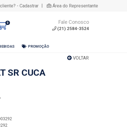
|
cliente? - Cadastrar
Área do Representante
Fale Conosco
0
(21) 2584-3524
BEBIDAS
PROMOÇÃO
VOLTAR
T SR CUCA
7
0003292
3292