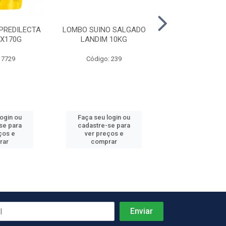
PREDILECTA
LOMBO SUINO SALGADO
ALHO DESCASC
2X170G
LANDIM 10KG
NOSSO ALHO 
 7729
Código: 239
Código: 81
login ou
Faça seu login ou
Faça seu log
se para
cadastre-se para
cadastre-se 
ços e
ver preços e
ver preços
rar
comprar
comprar