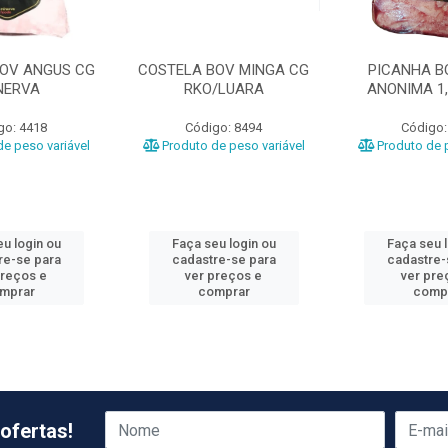
BOV ANGUS CG
COSTELA BOV MINGA CG
PICANHA B
NERVA
RKO/LUARA
ANONIMA 1,
go: 4418
Código: 8494
Código:
e peso variável
Produto de peso variável
Produto de p
u login ou
Faça seu login ou
Faça seu 
re-se para
cadastre-se para
cadastre-
preços e
ver preços e
ver pre
mprar
comprar
comp
ofertas!