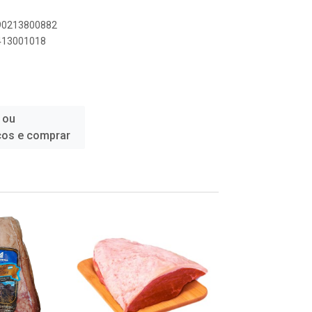
890213800882
4413001018
 ou
ços e comprar