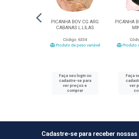
DE CORDEIRO C/O
PICANHA BOV CG ARG
PICANHA 
LAS PIEDRAS
CABANAS L.LILAS
MI
ódigo: 1114
Código: 6334
Códi
o de peso variável
Produto de peso variável
Produto d
 seu login ou
Faça seu login ou
Faça se
astre-se para
cadastre-se para
cadast
er preços e
ver preços e
ver 
comprar
comprar
co
Cadastre-se para receber nossas 