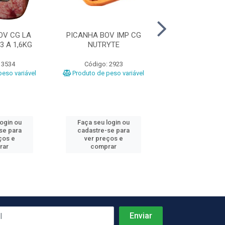
OV CG LA
PICANHA BOV IMP CG
PERNIL DE CORD
3 A 1,6KG
NUTRYTE
CG LAS PIE
 3534
Código: 2923
Código: 11
eso variável
Produto de peso variável
Produto de peso
login ou
Faça seu login ou
Faça seu log
se para
cadastre-se para
cadastre-se 
ços e
ver preços e
ver preços
rar
comprar
comprar