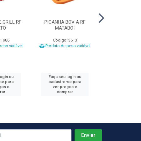
 GRILL RF
PICANHA BOV A RF
PATINHO RF 
LTO
MATABOI
 1986
Código: 3613
Código: 31
eso variável
Produto de peso variável
Produto de peso
login ou
Faça seu login ou
Faça seu log
se para
cadastre-se para
cadastre-se 
ços e
ver preços e
ver preços
rar
comprar
comprar