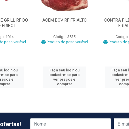
E GRILL RF DO
ACEM BOV RF FRIALTO
CONTRA FILE
 FRIBOI
FRIA
go: 1014
Código: 3535
Código:
e peso variável
Produto de peso variável
Produto de p
u login ou
Faça seu login ou
Faça seu 
re-se para
cadastre-se para
cadastre-
preços e
ver preços e
ver pre
mprar
comprar
comp
ofertas!