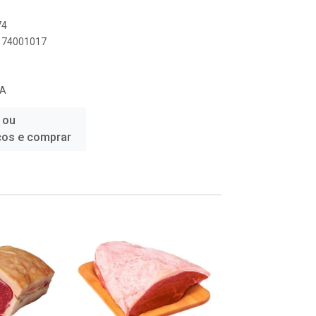
74
9174001017
DA
 ou
ços e comprar