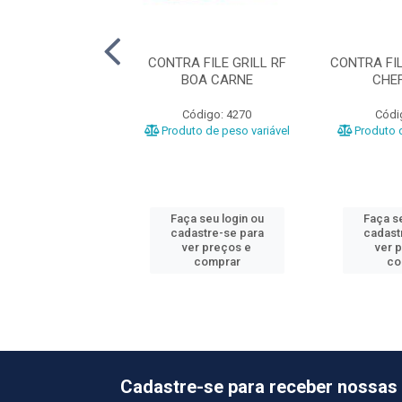
HO RF FRIBEV
CONTRA FILE GRILL RF
CONTRA FIL
BOA CARNE
CHEF
ódigo: 3161
Código: 4270
Códi
o de peso variável
Produto de peso variável
Produto d
 seu login ou
Faça seu login ou
Faça se
astre-se para
cadastre-se para
cadast
er preços e
ver preços e
ver 
comprar
comprar
co
Cadastre-se para receber nossas 