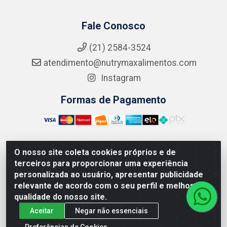
Fale Conosco
(21) 2584-3524
atendimento@nutrymaxalimentos.com
Instagram
Formas de Pagamento
O nosso site coleta cookies próprios e de
NUTRY MAX COMÉRCIO DE PRODUTOS ALIMENTICIOS
terceiros para proporcionar uma experiência
LTDA - RUA DO FEIJÃO, 721 PENHA CIRCULAR/RJ -
personalizada ao usuário, apresentar publicidade
CNPJ: 15.796.122/0001-03
relevante de acordo com o seu perfil e melhorar a
qualidade do nosso site.
Aceitar
Negar não essenciais
Preferências de Cookies