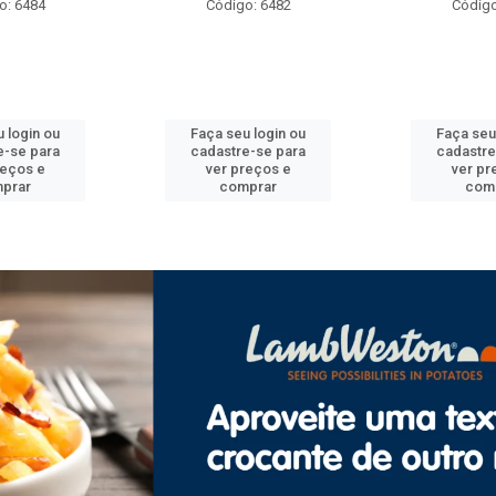
o: 6484
Código: 6482
Código
 login ou
Faça seu login ou
Faça seu
e-se para
cadastre-se para
cadastre
reços e
ver preços e
ver pr
prar
comprar
com