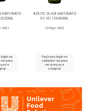
A RAFFINATO
AZEITE OLIVA RAFFINATO
AZEITE OLIV
2X250ML
EV VD 12X500ML
EV PET
: 6621
Código: 6622
Código
 login ou
Faça seu login ou
Faça seu 
-se para
cadastre-se para
cadastre
eços e
ver preços e
ver pr
prar
comprar
comp