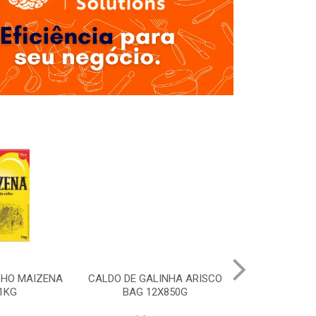
LHO MAIZENA
CALDO DE GALINHA ARISCO
MOLHO SHOYU
1KG
BAG 12X850G
12X