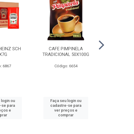
HEINZ SCH
CAFE PIMPINELA
MAIONESE 
X7G
TRADICIONAL 50X100G
DOYPACK
: 6867
Código: 6654
Código
 login ou
Faça seu login ou
Faça seu 
-se para
cadastre-se para
cadastre
eços e
ver preços e
ver pr
prar
comprar
comp