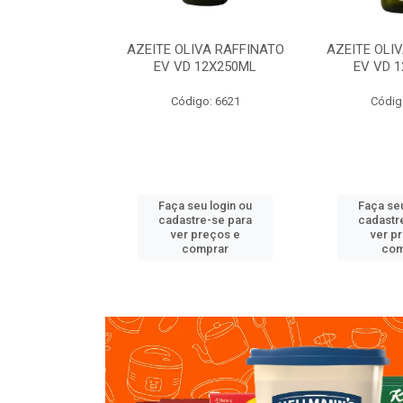
VA RAFFINATO
AZEITE OLIVA RAFFINATO
AZEITE OLI
ET 6X2L
EV VD 12X250ML
EV VD 
o: 8060
Código: 6621
Códig
u login ou
Faça seu login ou
Faça seu
e-se para
cadastre-se para
cadastr
reços e
ver preços e
ver p
mprar
comprar
com