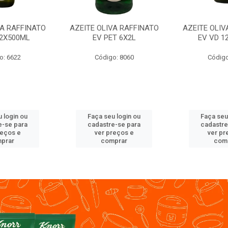
VA RAFFINATO
AZEITE OLIVA RAFFINATO
AZEITE OLIV
12X500ML
EV PET 6X2L
EV VD 1
o: 6622
Código: 8060
Código
 login ou
Faça seu login ou
Faça seu
e-se para
cadastre-se para
cadastre
reços e
ver preços e
ver pr
prar
comprar
com