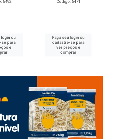
: 6492
Código: 6471
Código
 login ou
Faça seu login ou
Faça seu 
-se para
cadastre-se para
cadastre
eços e
ver preços e
ver pr
prar
comprar
comp