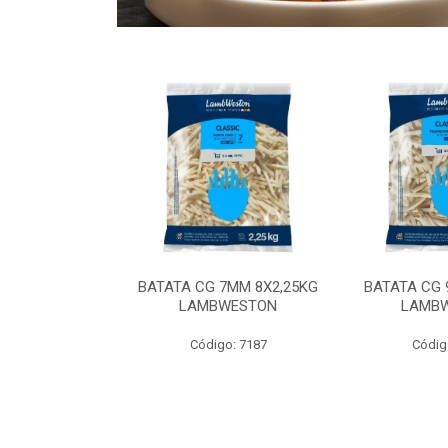
 9MM 6X2,5KG
BATATA CG 7MM 8X2,25KG
BATATA CG 
 LAMBWEST
LAMBWESTON
LAMB
o: 9035
Código: 7187
Códig