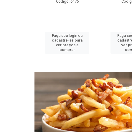
o: 6478
Código: 6476
Códig
u login ou
Faça seu login ou
Faça seu
e-se para
cadastre-se para
cadastr
reços e
ver preços e
ver p
mprar
comprar
com