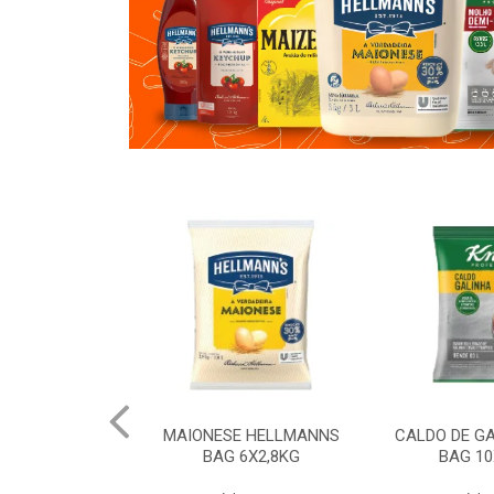
 HELLMANNS
MAIONESE HELLMANNS
CALDO DE G
K 12X1KG
BAG 6X2,8KG
BAG 10