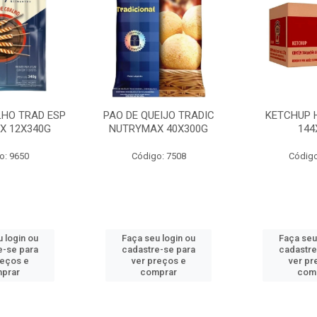
LHO TRAD ESP
PAO DE QUEIJO TRADIC
KETCHUP 
X 12X340G
NUTRYMAX 40X300G
144
o: 9650
Código: 7508
Código
 login ou
Faça seu login ou
Faça seu
e-se para
cadastre-se para
cadastre
reços e
ver preços e
ver pr
prar
comprar
com