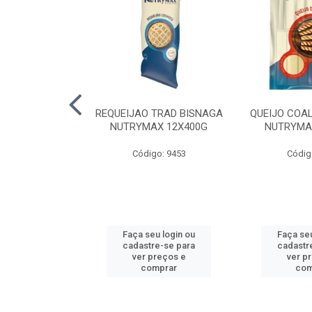
 SUINA EDER
REQUEIJAO TRAD BISNAGA
QUEIJO COA
X5KG
NUTRYMAX 12X400G
NUTRYMA
o: 2270
Código: 9453
Códig
u login ou
Faça seu login ou
Faça seu
e-se para
cadastre-se para
cadastr
reços e
ver preços e
ver p
mprar
comprar
com