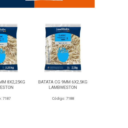
MM 8X2,25KG
BATATA CG 9MM 6X2,5KG
BATATA CG 9
ESTON
LAMBWESTON
STEALTH 
: 7187
Código: 7188
Código