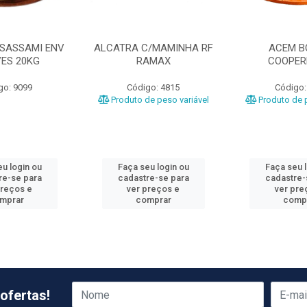
 SASSAMI ENV
ALCATRA C/MAMINHA RF
ACEM B
VES 20KG
RAMAX
COOPER
go: 9099
Código: 4815
Código:
Produto de peso variável
Produto de p
u login ou
Faça seu login ou
Faça seu 
re-se para
cadastre-se para
cadastre-
preços e
ver preços e
ver pre
mprar
comprar
comp
ofertas!