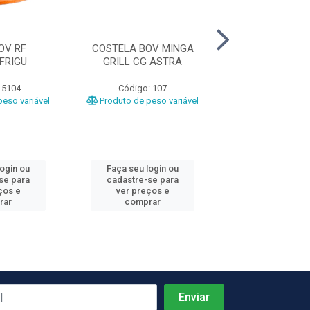
OV RF
COSTELA BOV MINGA
LAGARTO RF BO
FRIGU
GRILL CG ASTRA
 5104
Código: 107
Código: 42
eso variável
Produto de peso variável
Produto de peso
login ou
Faça seu login ou
Faça seu log
se para
cadastre-se para
cadastre-se 
ços e
ver preços e
ver preços
rar
comprar
comprar