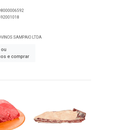
898000006592
6592001018
VINOS SAMPAIO LTDA
 ou
ços e comprar