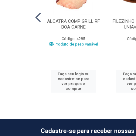
O RF BOA CARNE
ALCATRA COMP GRILL RF
FILEZINHO
BOA CARNE
UNIA
ódigo: 4292
Código: 4285
Códi
o de peso variável
Produto de peso variável
 seu login ou
Faça seu login ou
Faça se
astre-se para
cadastre-se para
cadast
er preços e
ver preços e
ver 
comprar
comprar
co
Cadastre-se para receber nossas 