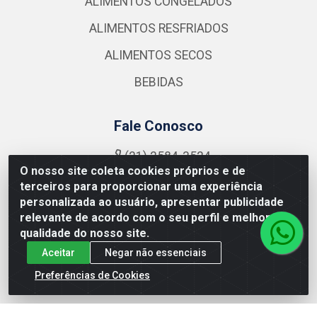
ALIMENTOS CONGELADOS
ALIMENTOS RESFRIADOS
ALIMENTOS SECOS
BEBIDAS
Fale Conosco
(21) 2584-3524
O nosso site coleta cookies próprios e de
atendimento@nutrymaxalimentos.com
terceiros para proporcionar uma experiência
Instagram
personalizada ao usuário, apresentar publicidade
relevante de acordo com o seu perfil e melhorar a
Formas de Pagamento
qualidade do nosso site.
Aceitar
Negar não essenciais
Preferências de Cookies
NUTRY MAX COMÉRCIO DE PRODUTOS ALIMENTICIOS