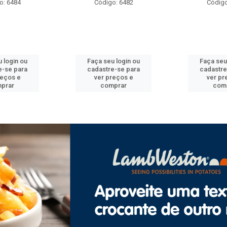
o: 6482
Código: 6492
Código
 login ou
Faça seu login ou
Faça seu
e-se para
cadastre-se para
cadastre
reços e
ver preços e
ver pr
prar
comprar
com