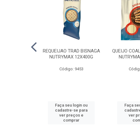
LA TRAD TP
REQUEIJAO TRAD BISNAGA
QUEIJO COA
LA PERDIGAO
NUTRYMAX 12X400G
NUTRYMA
o: 1393
Código: 9453
Códig
u login ou
Faça seu login ou
Faça seu
e-se para
cadastre-se para
cadastr
reços e
ver preços e
ver p
mprar
comprar
com