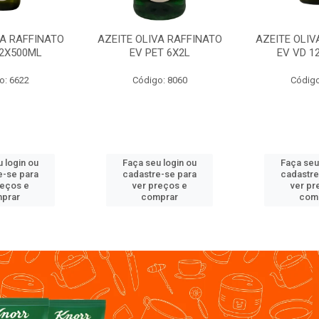
VA RAFFINATO
AZEITE OLIVA RAFFINATO
AZEITE OLIV
12X500ML
EV PET 6X2L
EV VD 1
o: 6622
Código: 8060
Código
 login ou
Faça seu login ou
Faça seu
e-se para
cadastre-se para
cadastre
reços e
ver preços e
ver pr
prar
comprar
com