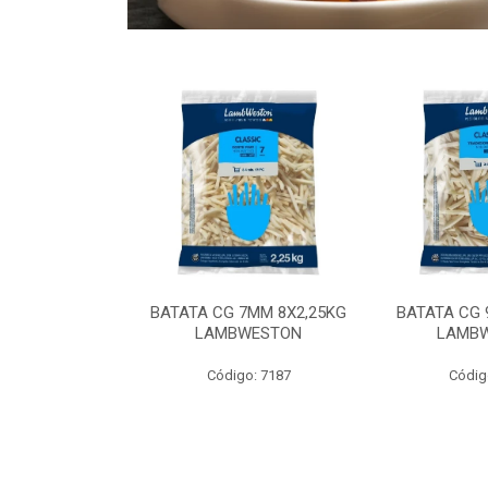
 9MM 6X2,5KG
BATATA CG 7MM 8X2,25KG
BATATA CG 
 LAMBWEST
LAMBWESTON
LAMB
o: 9035
Código: 7187
Códig