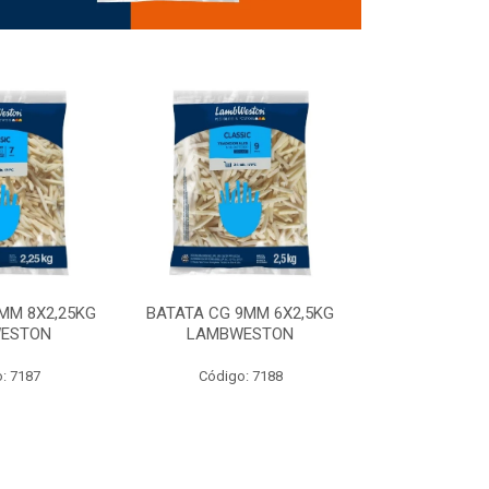
MM 8X2,25KG
BATATA CG 9MM 6X2,5KG
BATATA CG 9
ESTON
LAMBWESTON
STEALTH 
: 7187
Código: 7188
Código