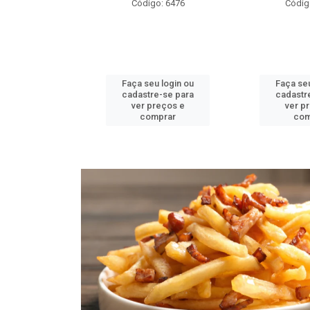
o: 6476
Código: 6484
Códig
u login ou
Faça seu login ou
Faça seu
e-se para
cadastre-se para
cadastr
reços e
ver preços e
ver p
mprar
comprar
com