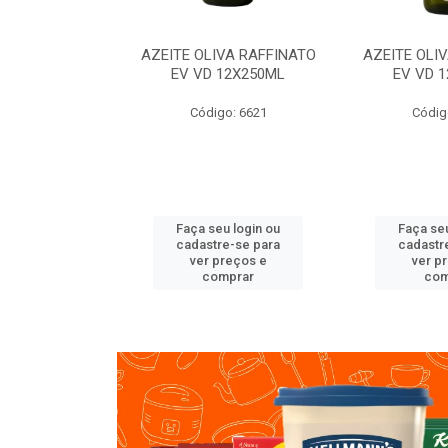
VA RAFFINATO
AZEITE OLIVA RAFFINATO
AZEITE OLI
ET 6X2L
EV VD 12X250ML
EV VD 
o: 8060
Código: 6621
Códig
u login ou
Faça seu login ou
Faça seu
e-se para
cadastre-se para
cadastr
reços e
ver preços e
ver p
mprar
comprar
com