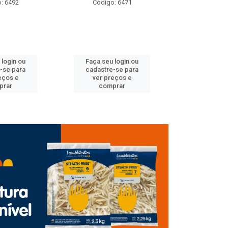
: 6471
Código: 6489
Código
 login ou
Faça seu login ou
Faça seu 
-se para
cadastre-se para
cadastre
eços e
ver preços e
ver pr
prar
comprar
comp