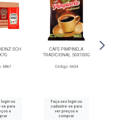
HEINZ SCH
CAFE PIMPINELA
MAIONESE 
X7G
TRADICIONAL 50X100G
DOYPACK
: 6867
Código: 6654
Código
 login ou
Faça seu login ou
Faça seu 
-se para
cadastre-se para
cadastre
eços e
ver preços e
ver pr
prar
comprar
comp