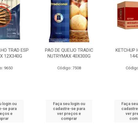
LHO TRAD ESP
PAO DE QUEIJO TRADIC
KETCHUP 
X 12X340G
NUTRYMAX 40X300G
144
o: 9650
Código: 7508
Código
 login ou
Faça seu login ou
Faça seu
e-se para
cadastre-se para
cadastre
reços e
ver preços e
ver pr
prar
comprar
com