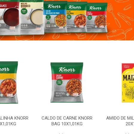
CARNE KNORR
AMIDO DE MILHO MAIZENA
CALDO DE GA
X1,01KG
20X1KG
BAG 1