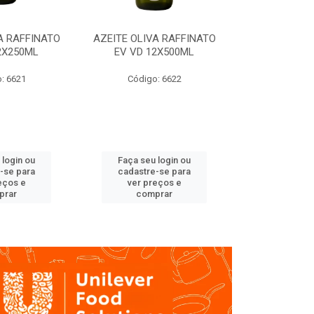
A RAFFINATO
AZEITE OLIVA RAFFINATO
AZEITE OLIV
2X250ML
EV VD 12X500ML
EV PET
: 6621
Código: 6622
Código
 login ou
Faça seu login ou
Faça seu 
-se para
cadastre-se para
cadastre
eços e
ver preços e
ver pr
prar
comprar
comp