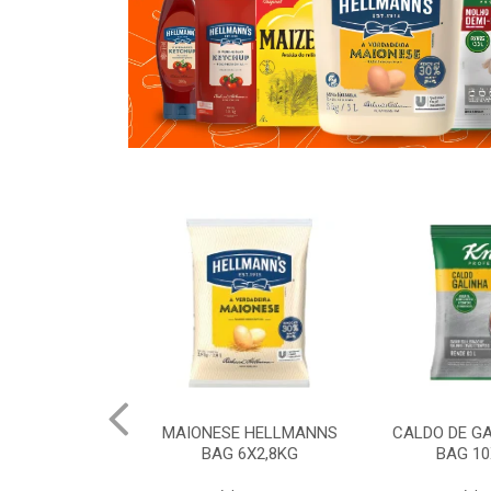
 HELLMANNS
CALDO DE GALINHA KNORR
CALDO DE 
6X2,8KG
BAG 10X1,01KG
BAG 10