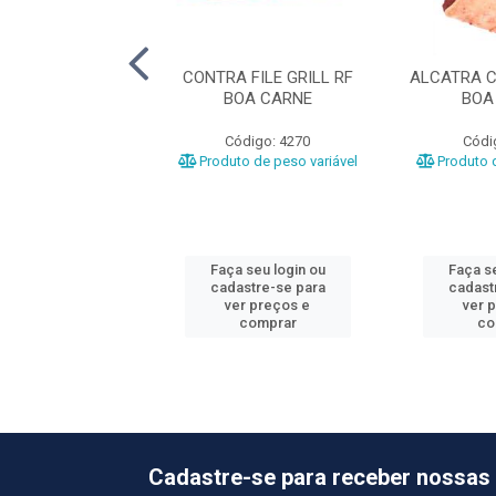
EM BOV RF
CONTRA FILE GRILL RF
ALCATRA C
OPERFRIGU
BOA CARNE
BOA
ódigo: 5104
Código: 4270
Códi
o de peso variável
Produto de peso variável
Produto d
 seu login ou
Faça seu login ou
Faça se
astre-se para
cadastre-se para
cadast
er preços e
ver preços e
ver 
comprar
comprar
co
Cadastre-se para receber nossas 