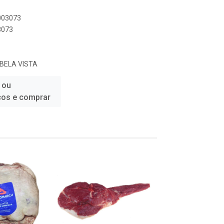
0003073
3073
 BELA VISTA
 ou
ços e comprar