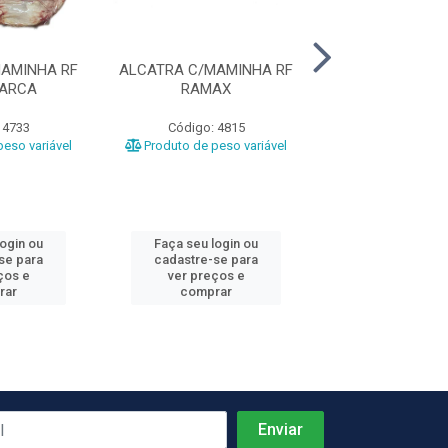
AMINHA RF
ALCATRA C/MAMINHA RF
ACEM BOV
MARCA
RAMAX
COOPERFR
 4733
Código: 4815
Código: 51
eso variável
Produto de peso variável
Produto de peso
login ou
Faça seu login ou
Faça seu log
se para
cadastre-se para
cadastre-se 
ços e
ver preços e
ver preços
rar
comprar
comprar