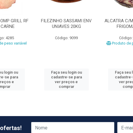
OMP GRILL RF
FILEZINHO SASSAMI ENV
ALCATRA C/M
 CARNE
UNIAVES 20KG
FRIGO
go: 4285
Código: 9099
Código:
e peso variável
Produto de p
u login ou
Faça seu login ou
Faça seu 
re-se para
cadastre-se para
cadastre-
preços e
ver preços e
ver pre
mprar
comprar
comp
ofertas!