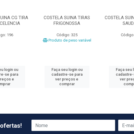
UINA CG TIRA
COSTELA SUINA TIRAS
COSTELA SUIN
XCELENCIA
FRIGONOSSA
SAUD
go: 196
Código: 325
Código
Produto de peso variável
u login ou
Faça seu login ou
Faça seu 
re-se para
cadastre-se para
cadastre-
preços e
ver preços e
ver pre
mprar
comprar
comp
ofertas!