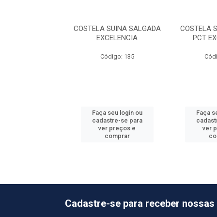
 SUINA TIRAS CG
COSTELA SUINA SALGADA
COSTELA S
ECOFRIGO
EXCELENCIA
PCT E
ódigo: 885
Código: 135
Códi
o de peso variável
 seu login ou
Faça seu login ou
Faça se
astre-se para
cadastre-se para
cadast
er preços e
ver preços e
ver 
comprar
comprar
co
Cadastre-se para receber nossas 