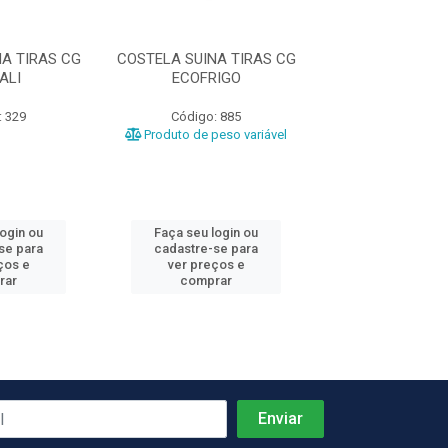
A TIRAS CG
COSTELA SUINA TIRAS CG
COSTELA SUINA
ALI
ECOFRIGO
EXCELENC
: 329
Código: 885
Código: 1
Produto de peso variável
login ou
Faça seu login ou
Faça seu log
se para
cadastre-se para
cadastre-se 
ços e
ver preços e
ver preços
rar
comprar
comprar