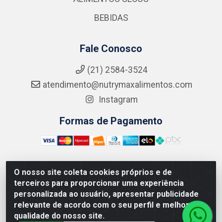
BEBIDAS
Fale Conosco
(21) 2584-3524
atendimento@nutrymaxalimentos.com
Instagram
Formas de Pagamento
O nosso site coleta cookies próprios e de
NUTRY MAX COMÉRCIO DE PRODUTOS ALIMENTICIOS
terceiros para proporcionar uma experiência
LTDA - RUA DO FEIJÃO, 721 PENHA CIRCULAR/RJ -
personalizada ao usuário, apresentar publicidade
CNPJ: 15.796.122/0001-03
relevante de acordo com o seu perfil e melhorar a
qualidade do nosso site.