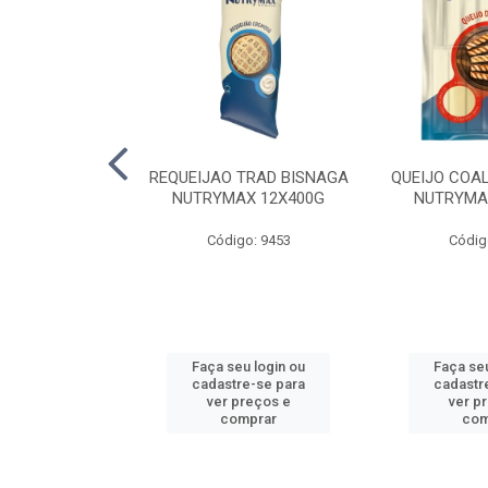
LA TRAD TP
REQUEIJAO TRAD BISNAGA
QUEIJO COA
LA PERDIGAO
NUTRYMAX 12X400G
NUTRYMA
o: 1393
Código: 9453
Códig
u login ou
Faça seu login ou
Faça seu
e-se para
cadastre-se para
cadastr
reços e
ver preços e
ver p
mprar
comprar
com