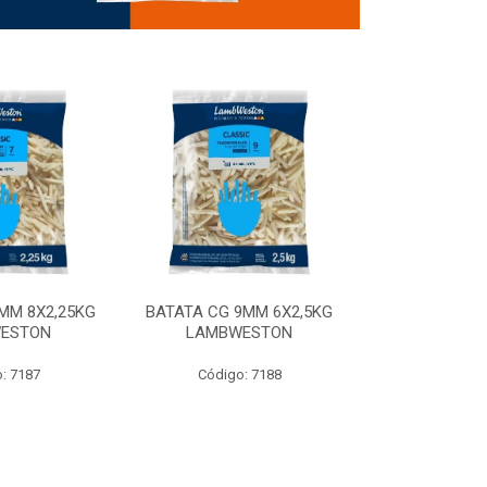
MM 8X2,25KG
BATATA CG 9MM 6X2,5KG
BATATA CG 9
ESTON
LAMBWESTON
STEALTH 
: 7187
Código: 7188
Código