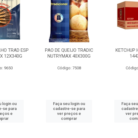
LHO TRAD ESP
PAO DE QUEIJO TRADIC
KETCHUP 
X 12X340G
NUTRYMAX 40X300G
144
o: 9650
Código: 7508
Código
 login ou
Faça seu login ou
Faça seu
e-se para
cadastre-se para
cadastre
reços e
ver preços e
ver pr
prar
comprar
com