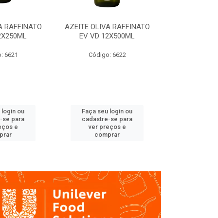
A RAFFINATO
AZEITE OLIVA RAFFINATO
AZEITE OLIV
2X250ML
EV VD 12X500ML
EV PET
: 6621
Código: 6622
Código
 login ou
Faça seu login ou
Faça seu 
-se para
cadastre-se para
cadastre
eços e
ver preços e
ver pr
prar
comprar
comp