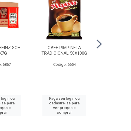
HEINZ SCH
CAFE PIMPINELA
MAIONESE 
X7G
TRADICIONAL 50X100G
DOYPACK
: 6867
Código: 6654
Código
 login ou
Faça seu login ou
Faça seu 
-se para
cadastre-se para
cadastre
eços e
ver preços e
ver pr
prar
comprar
comp