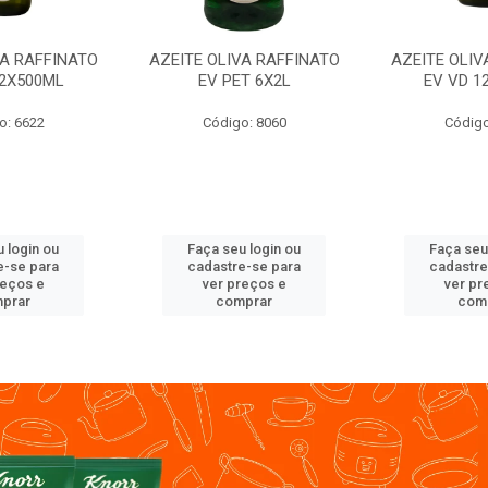
VA RAFFINATO
AZEITE OLIVA RAFFINATO
AZEITE OLIV
12X500ML
EV PET 6X2L
EV VD 1
o: 6622
Código: 8060
Código
 login ou
Faça seu login ou
Faça seu
e-se para
cadastre-se para
cadastre
reços e
ver preços e
ver pr
prar
comprar
com