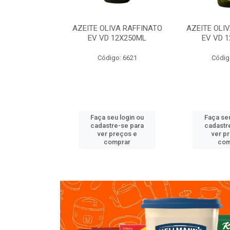
VA RAFFINATO
AZEITE OLIVA RAFFINATO
AZEITE OLI
ET 6X2L
EV VD 12X250ML
EV VD 
o: 8060
Código: 6621
Códig
u login ou
Faça seu login ou
Faça seu
e-se para
cadastre-se para
cadastr
reços e
ver preços e
ver p
mprar
comprar
com