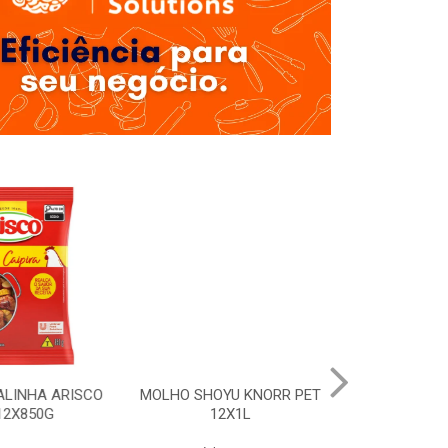
LINHA ARISCO
MOLHO SHOYU KNORR PET
BARBECUE 
2X850G
12X1L
DOYPACK 1