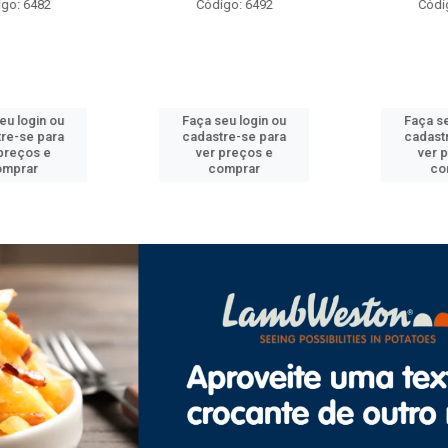
o: 6482
Código: 6492
Código
 login ou
Faça seu login ou
Faça seu
e-se para
cadastre-se para
cadastre
reços e
ver preços e
ver pr
prar
comprar
com