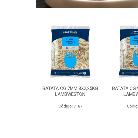
 9MM 6X2,5KG
BATATA CG 7MM 8X2,25KG
BATATA CG 
 LAMBWEST
LAMBWESTON
LAMB
o: 9035
Código: 7187
Códig