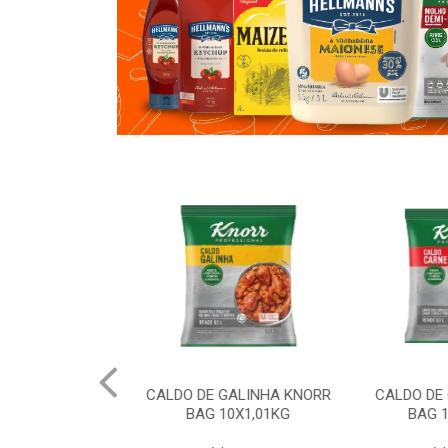
 HELLMANNS
CALDO DE GALINHA KNORR
CALDO DE 
6X2,8KG
BAG 10X1,01KG
BAG 10