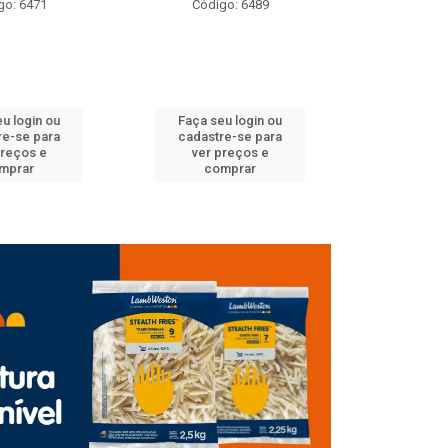
: 6471
Código: 6489
Código
 login ou
Faça seu login ou
Faça seu 
-se para
cadastre-se para
cadastre
eços e
ver preços e
ver pr
prar
comprar
comp