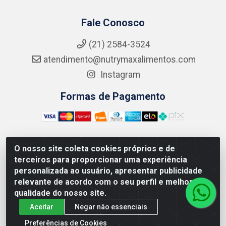
Fale Conosco
(21) 2584-3524
atendimento@nutrymaxalimentos.com
Instagram
Formas de Pagamento
O nosso site coleta cookies próprios e de
NUTRY MAX COMÉRCIO DE PRODUTOS ALIMENTICIOS
terceiros para proporcionar uma experiência
LTDA - RUA DO FEIJÃO, 721 PENHA CIRCULAR/RJ -
personalizada ao usuário, apresentar publicidade
CNPJ: 15.796.122/0001-03
relevante de acordo com o seu perfil e melhorar a
qualidade do nosso site.
Aceitar
Negar não essenciais
Preferências de Cookies