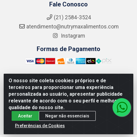
Fale Conosco
(21) 2584-3524
atendimento@nutrymaxalimentos.com
Instagram
Formas de Pagamento
O nosso site coleta cookies próprios e de
NUTRY MAX COMÉRCIO DE PRODUTOS ALIMENTICIOS
terceiros para proporcionar uma experiência
LTDA - RUA DO FEIJÃO, 721 PENHA CIRCULAR/RJ -
personalizada ao usuário, apresentar publicidade
CNPJ: 15.796.122/0001-03
relevante de acordo com o seu perfil e melhorar a
qualidade do nosso site.
Aceitar
Negar não essenciais
Preferências de Cookies