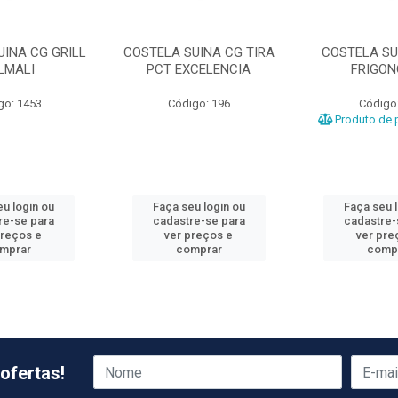
UINA CG GRILL
COSTELA SUINA CG TIRA
COSTELA SU
LMALI
PCT EXCELENCIA
FRIGON
go: 1453
Código: 196
Código
Produto de p
u login ou
Faça seu login ou
Faça seu 
re-se para
cadastre-se para
cadastre-
preços e
ver preços e
ver pre
mprar
comprar
comp
ofertas!