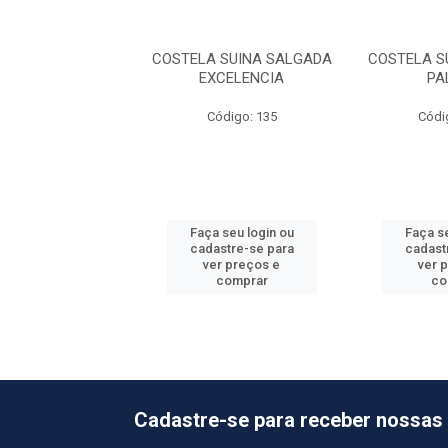
 SUINA TIRAS CG
COSTELA SUINA SALGADA
COSTELA S
ECOFRIGO
EXCELENCIA
PA
ódigo: 885
Código: 135
Códi
o de peso variável
 seu login ou
Faça seu login ou
Faça se
astre-se para
cadastre-se para
cadast
er preços e
ver preços e
ver 
comprar
comprar
co
Cadastre-se para receber nossas 