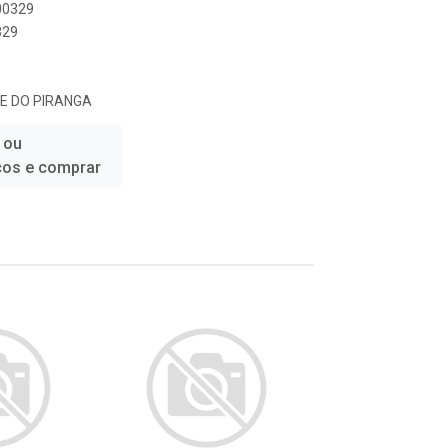
000329
329
LE DO PIRANGA
 ou
ços e comprar