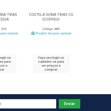
INA TIRAS
COSTELA SUINA TIRAS CG
COSTELA SUINA
OSSA
ECOFRIGO
EXCELENC
: 325
Código: 885
Código: 1
eso variável
Produto de peso variável
login ou
Faça seu login ou
Faça seu log
se para
cadastre-se para
cadastre-se 
ços e
ver preços e
ver preços
rar
comprar
comprar