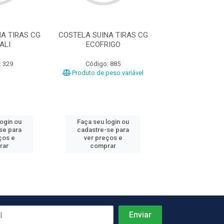
A TIRAS CG
COSTELA SUINA TIRAS CG
COSTELA SUINA
ALI
ECOFRIGO
EXCELENC
: 329
Código: 885
Código: 1
Produto de peso variável
login ou
Faça seu login ou
Faça seu log
se para
cadastre-se para
cadastre-se 
ços e
ver preços e
ver preços
rar
comprar
comprar