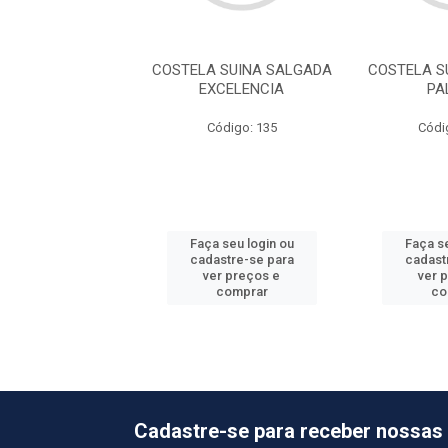
 SUINA TIRAS CG
COSTELA SUINA SALGADA
COSTELA S
ECOFRIGO
EXCELENCIA
PA
ódigo: 885
Código: 135
Códi
o de peso variável
 seu login ou
Faça seu login ou
Faça se
astre-se para
cadastre-se para
cadast
er preços e
ver preços e
ver 
comprar
comprar
co
Cadastre-se para receber nossas 