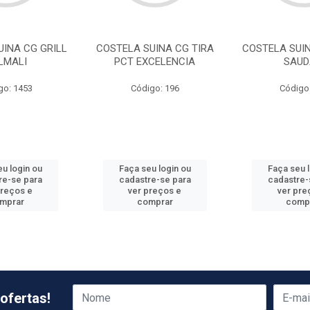
UINA CG GRILL
COSTELA SUINA CG TIRA
COSTELA SUIN
LMALI
PCT EXCELENCIA
SAUD
go: 1453
Código: 196
Código
u login ou
Faça seu login ou
Faça seu 
re-se para
cadastre-se para
cadastre-
preços e
ver preços e
ver pre
mprar
comprar
comp
ofertas!