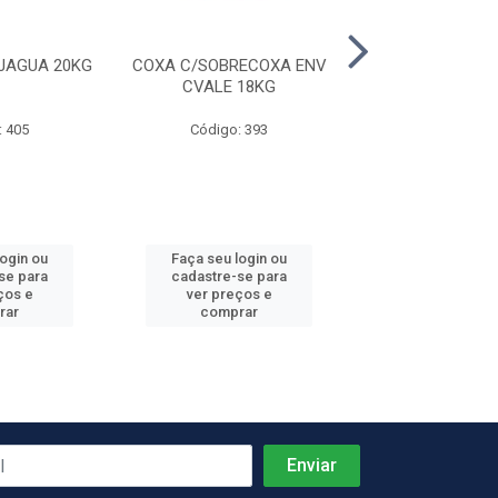
JAGUA 20KG
COXA C/SOBRECOXA ENV
COXINHA DA A
CVALE 18KG
CVALE 18X
: 405
Código: 393
Código: 46
login ou
Faça seu login ou
Faça seu log
se para
cadastre-se para
cadastre-se 
ços e
ver preços e
ver preços
rar
comprar
comprar