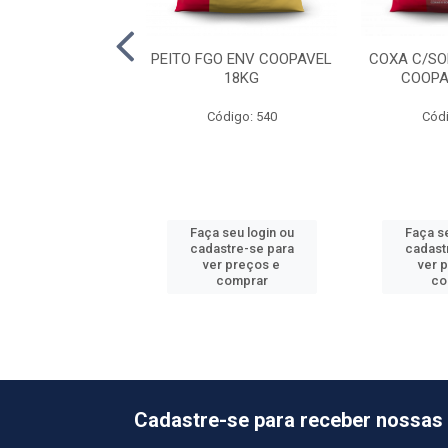
A DA ASA TEMP
PEITO FGO ENV COOPAVEL
COXA C/SO
ALE 18X1KG
18KG
COOPA
ódigo: 4632
Código: 540
Códi
 seu login ou
Faça seu login ou
Faça se
astre-se para
cadastre-se para
cadast
er preços e
ver preços e
ver 
comprar
comprar
co
Cadastre-se para receber nossas 