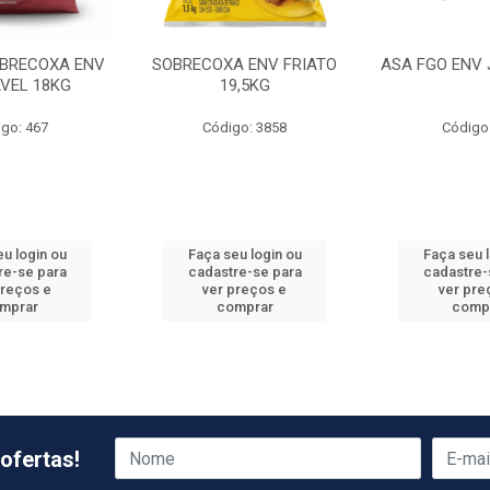
BRECOXA ENV
SOBRECOXA ENV FRIATO
ASA FGO ENV 
VEL 18KG
19,5KG
go: 467
Código: 3858
Código
u login ou
Faça seu login ou
Faça seu 
re-se para
cadastre-se para
cadastre-
preços e
ver preços e
ver pre
mprar
comprar
comp
ofertas!