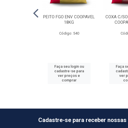
A DA ASA TEMP
PEITO FGO ENV COOPAVEL
COXA C/SO
ALE 18X1KG
18KG
COOPA
ódigo: 4632
Código: 540
Códi
 seu login ou
Faça seu login ou
Faça se
astre-se para
cadastre-se para
cadast
er preços e
ver preços e
ver 
comprar
comprar
co
Cadastre-se para receber nossas 