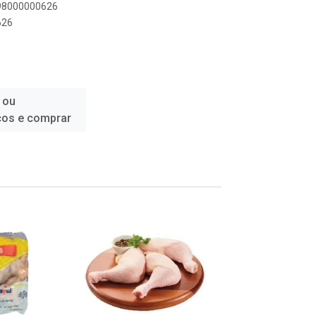
898000000626
626
 ou
ços e comprar