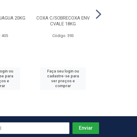
JAGUA 20KG
COXA C/SOBRECOXA ENV
COXINHA DA A
CVALE 18KG
CVALE 18X
: 405
Código: 393
Código: 46
login ou
Faça seu login ou
Faça seu log
se para
cadastre-se para
cadastre-se 
ços e
ver preços e
ver preços
rar
comprar
comprar