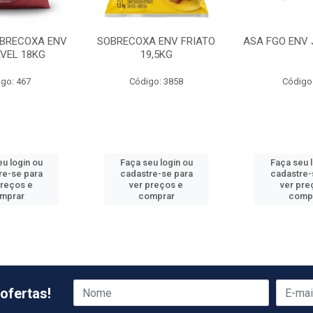
BRECOXA ENV
SOBRECOXA ENV FRIATO
ASA FGO ENV 
VEL 18KG
19,5KG
go: 467
Código: 3858
Código
u login ou
Faça seu login ou
Faça seu 
re-se para
cadastre-se para
cadastre-
preços e
ver preços e
ver pre
mprar
comprar
comp
ofertas!