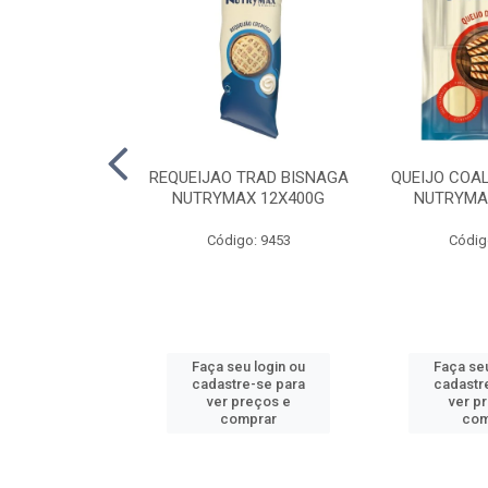
LA TRAD TP
REQUEIJAO TRAD BISNAGA
QUEIJO COA
LA PERDIGAO
NUTRYMAX 12X400G
NUTRYMA
o: 1393
Código: 9453
Códig
u login ou
Faça seu login ou
Faça seu
e-se para
cadastre-se para
cadastr
reços e
ver preços e
ver p
mprar
comprar
com