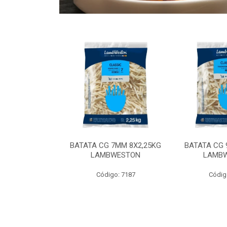
 9MM 6X2,5KG
BATATA CG 7MM 8X2,25KG
BATATA CG 
 LAMBWEST
LAMBWESTON
LAMB
o: 9035
Código: 7187
Códig