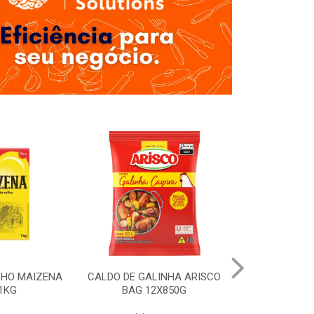
LHO MAIZENA
CALDO DE GALINHA ARISCO
MOLHO SHOYU
1KG
BAG 12X850G
12X