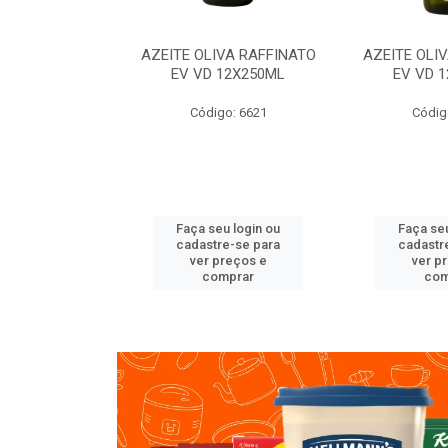
VA RAFFINATO
AZEITE OLIVA RAFFINATO
AZEITE OLI
ET 6X2L
EV VD 12X250ML
EV VD 
o: 8060
Código: 6621
Códig
u login ou
Faça seu login ou
Faça seu
e-se para
cadastre-se para
cadastr
reços e
ver preços e
ver p
mprar
comprar
com