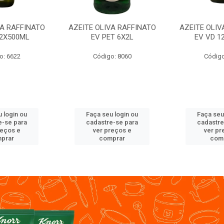
VA RAFFINATO
AZEITE OLIVA RAFFINATO
AZEITE OLIV
12X500ML
EV PET 6X2L
EV VD 1
o: 6622
Código: 8060
Código
 login ou
Faça seu login ou
Faça seu
e-se para
cadastre-se para
cadastre
reços e
ver preços e
ver pr
prar
comprar
com