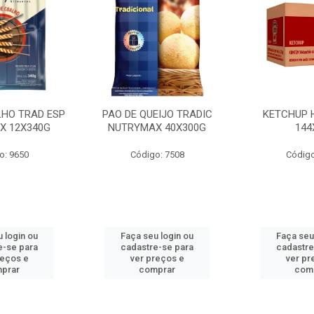
LHO TRAD ESP
PAO DE QUEIJO TRADIC
KETCHUP 
X 12X340G
NUTRYMAX 40X300G
144
o: 9650
Código: 7508
Código
 login ou
Faça seu login ou
Faça seu
e-se para
cadastre-se para
cadastre
reços e
ver preços e
ver pr
prar
comprar
com