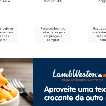
o: 6484
Código: 6482
Código
 login ou
Faça seu login ou
Faça seu
e-se para
cadastre-se para
cadastre
reços e
ver preços e
ver pr
prar
comprar
com