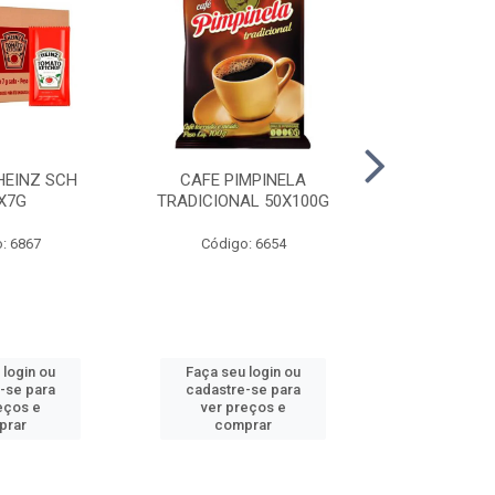
HEINZ SCH
CAFE PIMPINELA
MAIONESE 
X7G
TRADICIONAL 50X100G
DOYPACK
: 6867
Código: 6654
Código
 login ou
Faça seu login ou
Faça seu 
-se para
cadastre-se para
cadastre
eços e
ver preços e
ver pr
prar
comprar
comp