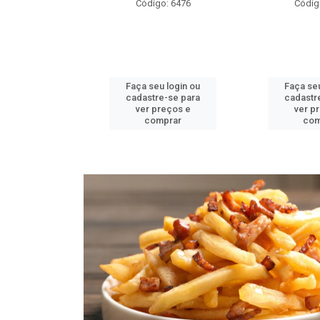
o: 6478
Código: 6476
Códig
u login ou
Faça seu login ou
Faça seu
e-se para
cadastre-se para
cadastr
reços e
ver preços e
ver p
mprar
comprar
com