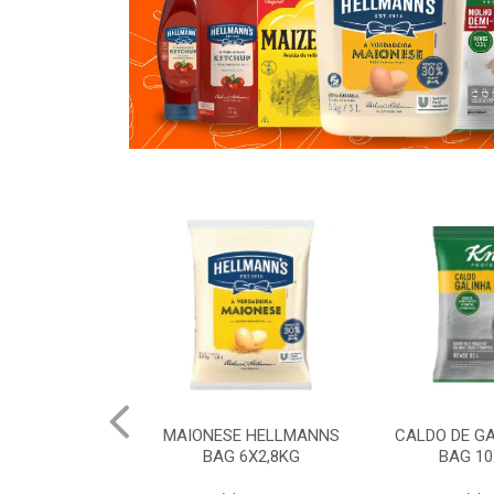
 HELLMANNS
MAIONESE HELLMANNS
CALDO DE G
K 12X1KG
BAG 6X2,8KG
BAG 10