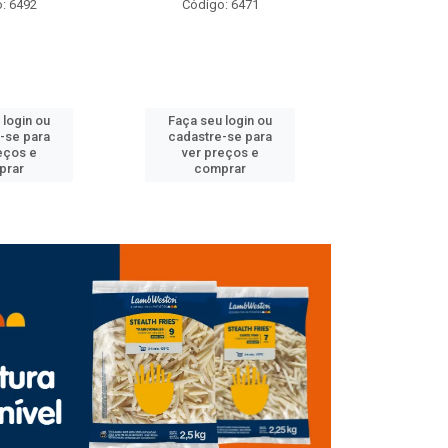
: 6492
Código: 6471
Código
 login ou
Faça seu login ou
Faça seu 
-se para
cadastre-se para
cadastre
eços e
ver preços e
ver pr
prar
comprar
comp