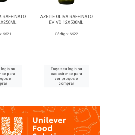
A RAFFINATO
AZEITE OLIVA RAFFINATO
AZEITE OLIV
2X250ML
EV VD 12X500ML
EV PET
: 6621
Código: 6622
Código
 login ou
Faça seu login ou
Faça seu 
-se para
cadastre-se para
cadastre
eços e
ver preços e
ver pr
prar
comprar
comp