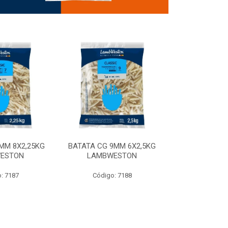
MM 8X2,25KG
BATATA CG 9MM 6X2,5KG
BATATA CG 9
ESTON
LAMBWESTON
STEALTH 
: 7187
Código: 7188
Código