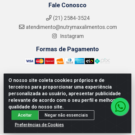
Fale Conosco
(21) 2584-3524
atendimento@nutrymaxalimentos.com
Instagram
Formas de Pagamento
O nosso site coleta cookies próprios e de
NUTRY MAX COMÉRCIO DE PRODUTOS ALIMENTICIOS
terceiros para proporcionar uma experiência
LTDA - RUA DO FEIJÃO, 721 PENHA CIRCULAR/RJ -
personalizada ao usuário, apresentar publicidade
CNPJ: 15.796.122/0001-03
relevante de acordo com o seu perfil e melhorar a
qualidade do nosso site.
Aceitar
Negar não essenciais
Preferências de Cookies