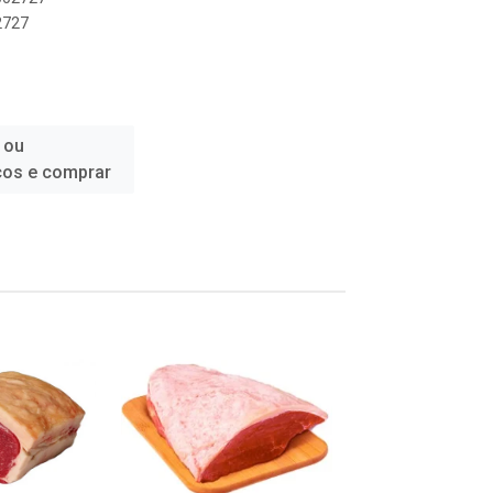
2727
 ou
ços e comprar