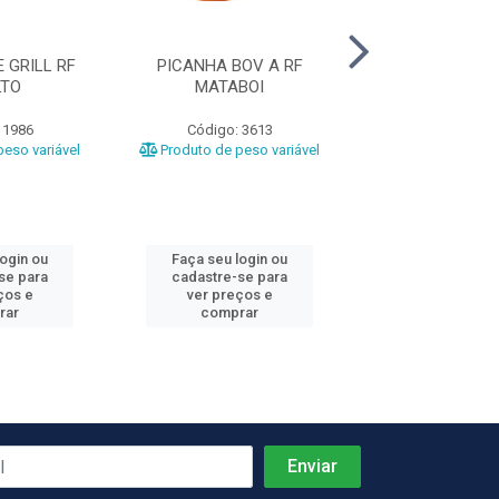
 GRILL RF
PICANHA BOV A RF
PATINHO RF 
LTO
MATABOI
 1986
Código: 3613
Código: 31
eso variável
Produto de peso variável
Produto de peso
login ou
Faça seu login ou
Faça seu log
se para
cadastre-se para
cadastre-se 
ços e
ver preços e
ver preços
rar
comprar
comprar