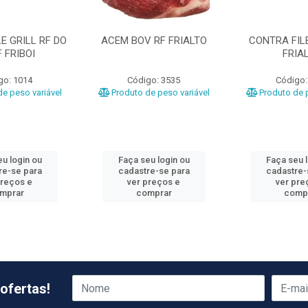
E GRILL RF DO
ACEM BOV RF FRIALTO
CONTRA FILE
 FRIBOI
FRIA
go: 1014
Código: 3535
Código:
e peso variável
Produto de peso variável
Produto de p
u login ou
Faça seu login ou
Faça seu 
re-se para
cadastre-se para
cadastre-
preços e
ver preços e
ver pre
mprar
comprar
comp
ofertas!