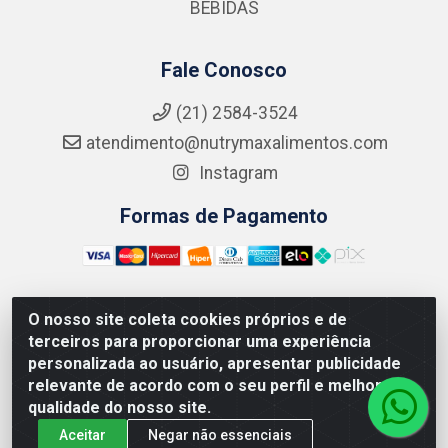
BEBIDAS
Fale Conosco
(21) 2584-3524
atendimento@nutrymaxalimentos.com
Instagram
Formas de Pagamento
O nosso site coleta cookies próprios e de
NUTRY MAX COMÉRCIO DE PRODUTOS ALIMENTICIOS
terceiros para proporcionar uma experiência
LTDA - RUA DO FEIJÃO, 721 PENHA CIRCULAR/RJ -
personalizada ao usuário, apresentar publicidade
CNPJ: 15.796.122/0001-03
relevante de acordo com o seu perfil e melhorar a
qualidade do nosso site.
Aceitar
Negar não essenciais