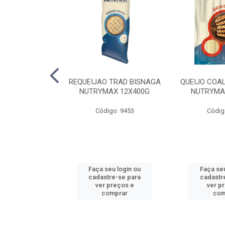
LA TRAD TP
REQUEIJAO TRAD BISNAGA
QUEIJO COA
LA PERDIGAO
NUTRYMAX 12X400G
NUTRYMA
o: 1393
Código: 9453
Códig
u login ou
Faça seu login ou
Faça seu
e-se para
cadastre-se para
cadastr
reços e
ver preços e
ver p
mprar
comprar
com