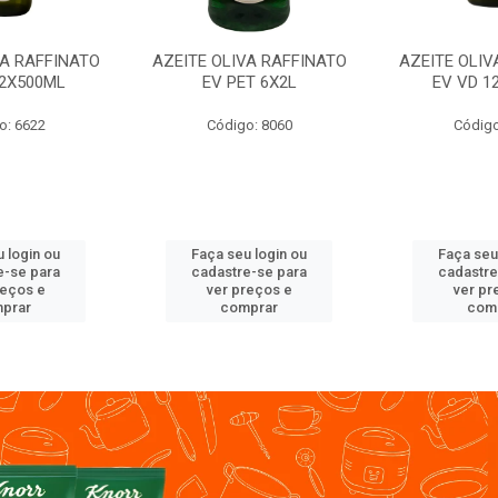
VA RAFFINATO
AZEITE OLIVA RAFFINATO
AZEITE OLIV
12X500ML
EV PET 6X2L
EV VD 1
o: 6622
Código: 8060
Código
 login ou
Faça seu login ou
Faça seu
e-se para
cadastre-se para
cadastre
reços e
ver preços e
ver pr
prar
comprar
com