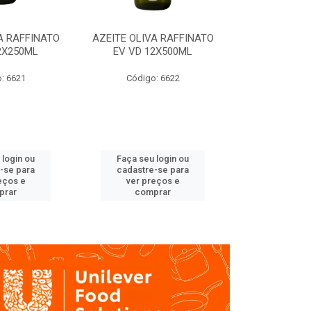
A RAFFINATO
AZEITE OLIVA RAFFINATO
AZEITE OLIV
2X250ML
EV VD 12X500ML
EV PET
: 6621
Código: 6622
Código
 login ou
Faça seu login ou
Faça seu 
-se para
cadastre-se para
cadastre
eços e
ver preços e
ver pr
prar
comprar
comp