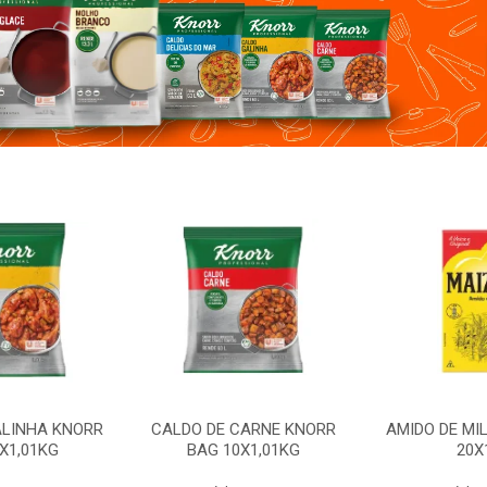
CARNE KNORR
AMIDO DE MILHO MAIZENA
CALDO DE GA
X1,01KG
20X1KG
BAG 1