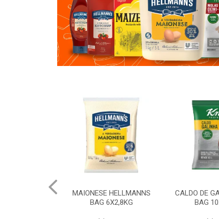
 HELLMANNS
CALDO DE GALINHA KNORR
CALDO DE 
6X2,8KG
BAG 10X1,01KG
BAG 10