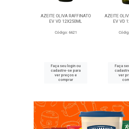
VA RAFFINATO
AZEITE OLIVA RAFFINATO
AZEITE OLI
ET 6X2L
EV VD 12X250ML
EV VD 
o: 8060
Código: 6621
Códig
u login ou
Faça seu login ou
Faça seu
e-se para
cadastre-se para
cadastr
reços e
ver preços e
ver p
mprar
comprar
com