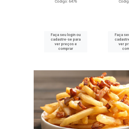
o: 6476
Código: 6484
Códig
u login ou
Faça seu login ou
Faça seu
e-se para
cadastre-se para
cadastr
reços e
ver preços e
ver p
mprar
comprar
com