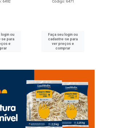
: 6471
Código: 6489
Código
 login ou
Faça seu login ou
Faça seu 
-se para
cadastre-se para
cadastre
eços e
ver preços e
ver pr
prar
comprar
comp