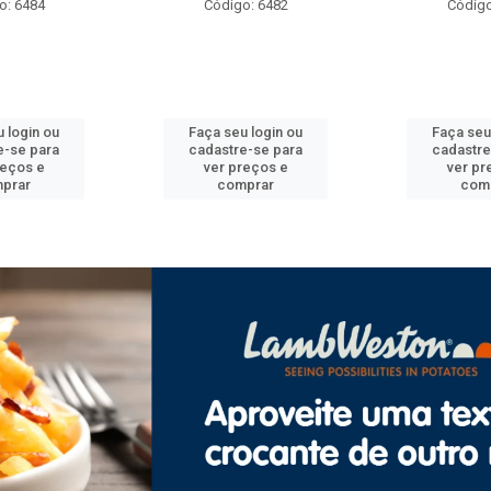
o: 6482
Código: 6492
Código
 login ou
Faça seu login ou
Faça seu
e-se para
cadastre-se para
cadastre
reços e
ver preços e
ver pr
prar
comprar
com