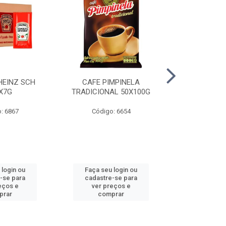
HEINZ SCH
CAFE PIMPINELA
MAIONESE 
X7G
TRADICIONAL 50X100G
DOYPACK
: 6867
Código: 6654
Código
 login ou
Faça seu login ou
Faça seu 
-se para
cadastre-se para
cadastre
eços e
ver preços e
ver pr
prar
comprar
comp