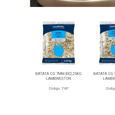
 9MM 6X2,5KG
BATATA CG 7MM 8X2,25KG
BATATA CG 
 LAMBWEST
LAMBWESTON
LAMB
o: 9035
Código: 7187
Códig