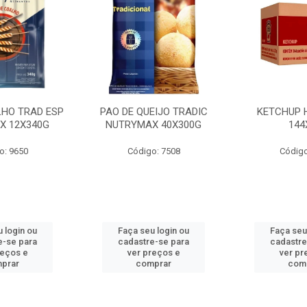
LHO TRAD ESP
PAO DE QUEIJO TRADIC
KETCHUP 
X 12X340G
NUTRYMAX 40X300G
144
o: 9650
Código: 7508
Código
 login ou
Faça seu login ou
Faça seu
e-se para
cadastre-se para
cadastre
reços e
ver preços e
ver pr
prar
comprar
com