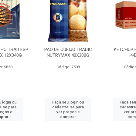
LHO TRAD ESP
PAO DE QUEIJO TRADIC
KETCHUP 
X 12X340G
NUTRYMAX 40X300G
144
o: 9650
Código: 7508
Código
 login ou
Faça seu login ou
Faça seu
e-se para
cadastre-se para
cadastre
reços e
ver preços e
ver pr
prar
comprar
com