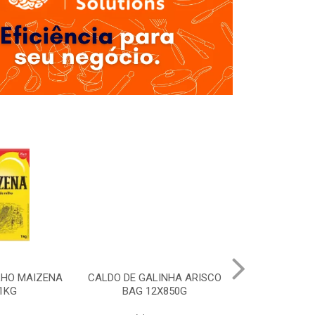
LHO MAIZENA
CALDO DE GALINHA ARISCO
MOLHO SHOYU
1KG
BAG 12X850G
12X