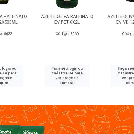
VA RAFFINATO
AZEITE OLIVA RAFFINATO
AZEITE OLIV
12X500ML
EV PET 6X2L
EV VD 1
o: 6622
Código: 8060
Código
 login ou
Faça seu login ou
Faça seu
e-se para
cadastre-se para
cadastre
reços e
ver preços e
ver pr
prar
comprar
com