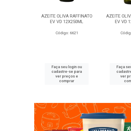
VA RAFFINATO
AZEITE OLIVA RAFFINATO
AZEITE OLI
ET 6X2L
EV VD 12X250ML
EV VD 
o: 8060
Código: 6621
Códig
u login ou
Faça seu login ou
Faça seu
e-se para
cadastre-se para
cadastr
reços e
ver preços e
ver p
mprar
comprar
com