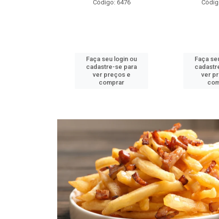
o: 6478
Código: 6476
Códig
u login ou
Faça seu login ou
Faça seu
e-se para
cadastre-se para
cadastr
reços e
ver preços e
ver p
mprar
comprar
com