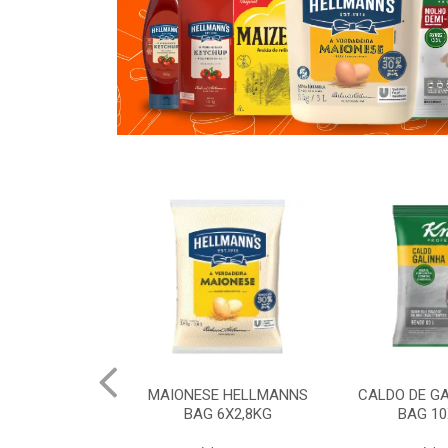
 HELLMANNS
MAIONESE HELLMANNS
CALDO DE G
K 12X1KG
BAG 6X2,8KG
BAG 10