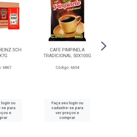
HEINZ SCH
CAFE PIMPINELA
MAIONESE 
X7G
TRADICIONAL 50X100G
DOYPACK
: 6867
Código: 6654
Código
 login ou
Faça seu login ou
Faça seu 
-se para
cadastre-se para
cadastre
eços e
ver preços e
ver pr
prar
comprar
comp