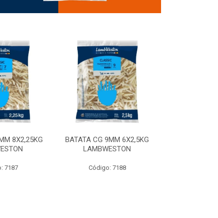
MM 8X2,25KG
BATATA CG 9MM 6X2,5KG
BATATA CG 9
ESTON
LAMBWESTON
STEALTH 
: 7187
Código: 7188
Código