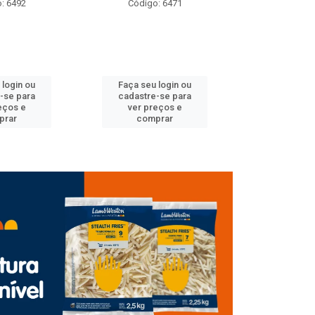
: 6492
Código: 6471
Código
 login ou
Faça seu login ou
Faça seu 
-se para
cadastre-se para
cadastre
eços e
ver preços e
ver pr
prar
comprar
comp