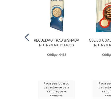
LA TRAD TP
REQUEIJAO TRAD BISNAGA
QUEIJO COA
LA PERDIGAO
NUTRYMAX 12X400G
NUTRYMA
o: 1393
Código: 9453
Códig
u login ou
Faça seu login ou
Faça seu
e-se para
cadastre-se para
cadastr
reços e
ver preços e
ver p
mprar
comprar
com