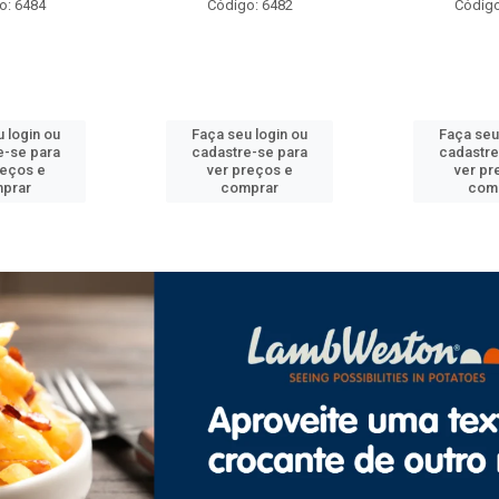
o: 6484
Código: 6482
Código
 login ou
Faça seu login ou
Faça seu
e-se para
cadastre-se para
cadastre
reços e
ver preços e
ver pr
prar
comprar
com