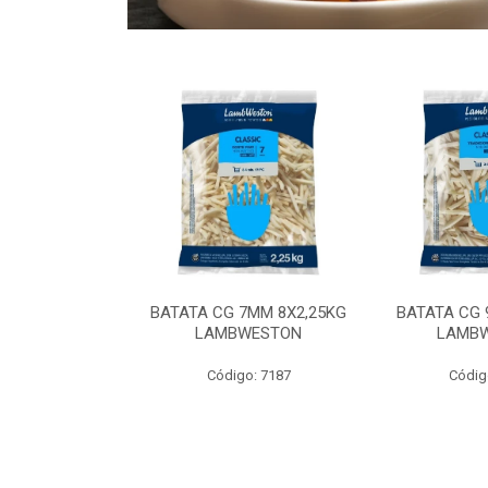
 9MM 6X2,5KG
BATATA CG 7MM 8X2,25KG
BATATA CG 
 LAMBWEST
LAMBWESTON
LAMB
o: 9035
Código: 7187
Códig